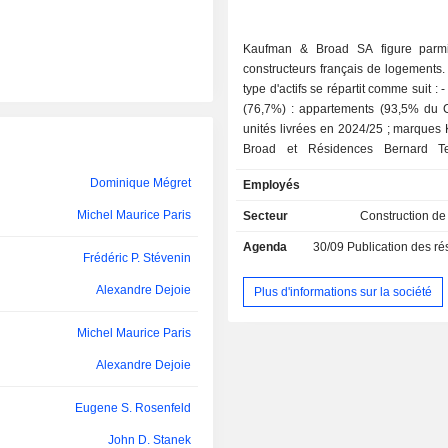
Kaufman & Broad SA figure parmi
constructeurs français de logements
type d'actifs se répartit comme suit : - logements
(76,7%) : appartements (93,5% du 
unités livrées en 2024/25 ; marques
Broad et Résidences Bernard Tei
maisons individuelles en village (
Dominique Mégret
Employés
unités livrées) ; - immobilier d'entreprise (21,9%)
: notamment bureaux et locaux d'act
Michel Maurice Paris
Secteur
Construction d
résidences d'étudiants (0,8%). Le solde du CA
Agenda
30/09
Publication des résultat
(0,6%) concerne la vente de terr
Frédéric P. Stévenin
perception d'honoraires.
Alexandre Dejoie
Plus d'informations sur la société
Michel Maurice Paris
Alexandre Dejoie
Eugene S. Rosenfeld
John D. Stanek