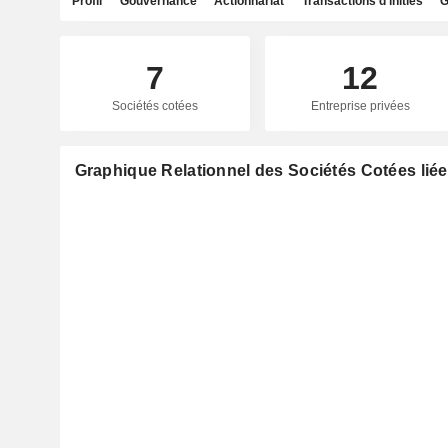
Profil
Gouvernance
Actionnariat
Transactions d'initiés
G
7
12
Sociétés cotées
Entreprise privées
Graphique Relationnel des Sociétés Cotées lié