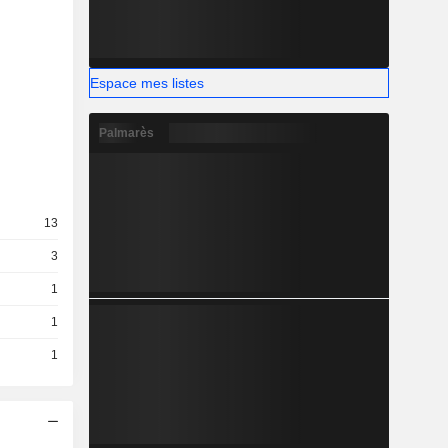
Espace mes listes
Palmarès
13
3
1
1
1