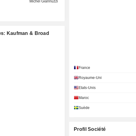
Michel Giannuzzi
ées: Kaufman & Broad
France
Royaume-Uni
Etats-Unis
Maroc
Suède
Profil Société