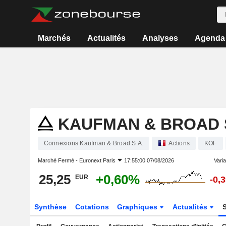
Marchés
Actualités
Analyses
Agenda
KAUFMAN & BROAD S
Connexions Kaufman & Broad S.A.
Actions
KOF
Marché Fermé -
Euronext Paris
17:55:00 07/08/2026
Varia
25,25
+0,60%
EUR
-0,
Synthèse
Cotations
Graphiques
Actualités