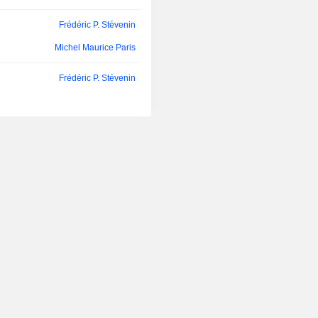
Frédéric P. Stévenin
Michel Maurice Paris
Frédéric P. Stévenin
Michel Maurice Paris
Guy Nafilyan
Nordine Hashemi
Frédéric P. Stévenin
Michel Maurice Paris
Guy Nafilyan
Marc Nafilyan
Frédéric P. Stévenin
Michel Maurice Paris