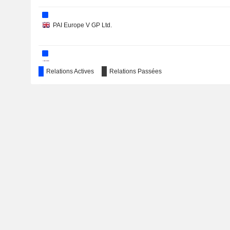
PAI Europe V GP Ltd.
PAI Europe III GP Ltd.
Relations Actives
Relations Passées
Kaufman & Broad Financement SNC
Miscellaneous Commercial Services
PAI Syndication GP Ltd.
Nafilyan & Partners SAS
Real Estate Development
Lilas France SAS
Miscellaneous