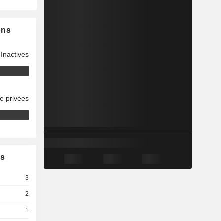
ons
Inactives
se privées
es
3
2
1