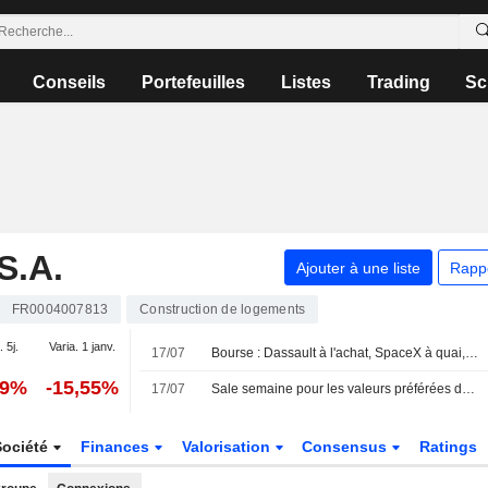
Conseils
Portefeuilles
Listes
Trading
Sc
.A.
Ajouter à une liste
Rapp
FR0004007813
Construction de logements
. 5j.
Varia. 1 janv.
17/07
Bourse : Dassault à l'achat, SpaceX à quai, Netflix dans les choux
39%
-15,55%
17/07
Sale semaine pour les valeurs préférées du marché
Société
Finances
Valorisation
Consensus
Ratings