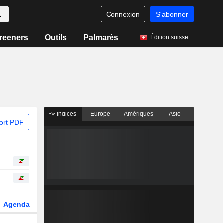
Connexion
S'abonner
reeners
Outils
Palmarès
Édition suisse
Indices
Europe
Amériques
Asie
ort PDF
Agenda
Secteur
Dérivés