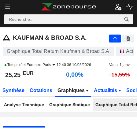
KAUFMAN & BROAD S.A.
25,25
€
0,00%
KAUFMAN & BROAD S.A.
Graphique Total Return Kaufman & Broad S.A.
Acti
Temps réel
Euronext Paris
12:40:36 10/08/2026
Varia. 1 janv.
EUR
0,00%
25,25
-15,55%
Synthèse
Cotations
Graphiques
Actualités
Soci
Analyse Technique
Graphique Statique
Graphique Total Re