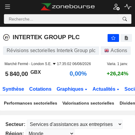
INTERTEK GROUP PLC
5 840,00
p
0,00%
INTERTEK GROUP PLC
Révisions sectorielles Intertek Group plc
Actions
Marché Fermé -
London S.E.
17:35:02 06/08/2026
Varia. 1 janv.
GBX
0,00%
5 840,00
+26,24%
Synthèse
Cotations
Graphiques
Actualités
Soci
Performances sectorielles
Valorisations sectorielles
Dividen
Secteur:
Région: