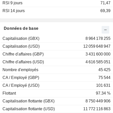
RSI 9 jours
2002
-6,71%
71,47
RSI 14 jours
69,39
Données de base
Capitalisation (GBX)
8 964 178 255
Capitalisation (USD)
12 059 648 947
Chiffre d'affaires (GBP)
3 431 600 000
Chiffre d'affaires (USD)
4 616 585 051
Nombre d'employés
45 425
CA / Employé (GBP)
75 544
CA / Employé (USD)
101 631
Flottant
97.34 %
Capitalisation flottante (GBX)
8 750 449 906
Capitalisation flottante (USD)
11 772 116 863