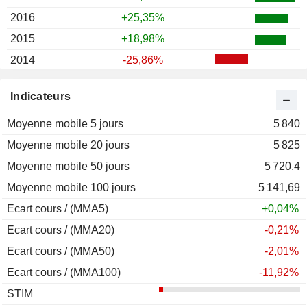
2016
+25,35%
2015
+18,98%
2014
-25,86%
2013
+1,58%
Indicateurs
2012
+52,29%
Moyenne mobile 5 jours
2011
+14,65%
5 840
Moyenne mobile 20 jours
2010
+41,43%
5 825
Moyenne mobile 50 jours
2009
+60,08%
5 720,4
Moyenne mobile 100 jours
2008
-20,81%
5 141,69
Ecart cours / (MMA5)
2007
+18,78%
+0,04%
Ecart cours / (MMA20)
2006
+19,58%
-0,21%
Ecart cours / (MMA50)
2005
-1,13%
-2,01%
Ecart cours / (MMA100)
2004
+52,93%
-11,92%
STIM
2003
+14,39%