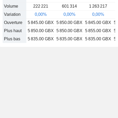
Volume
222 221
601 314
1 263 217
Variation
0,00%
0,00%
0,00%
Ouverture
5 845.00 GBX
5 850.00 GBX
5 845.00 GBX
5
Plus haut
5 850.00 GBX
5 850.00 GBX
5 855.00 GBX
5
Plus bas
5 835.00 GBX
5 835.00 GBX
5 835.00 GBX
5