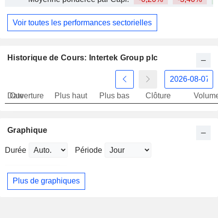
Voir toutes les performances sectorielles
Historique de Cours: Intertek Group plc
Date
Ouverture
Plus haut
Plus bas
Clôture
Volum
Graphique
Durée
Période
Plus de graphiques