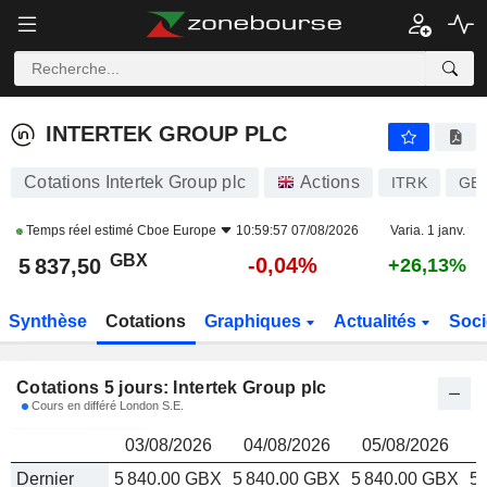
INTERTEK GROUP PLC
5 837,50
p
INTERTEK GROUP PLC
Cotations Intertek Group plc
Actions
ITRK
GB0
Temps réel estimé
Cboe Europe
10:59:57 07/08/2026
Varia. 1 janv.
GBX
-0,04%
5 837,50
+26,13%
Synthèse
Cotations
Graphiques
Actualités
Soci
Cotations 5 jours: Intertek Group plc
Cours en différé London S.E.
03/08/2026
04/08/2026
05/08/2026
Dernier
5 840.00 GBX
5 840.00 GBX
5 840.00 GBX
5