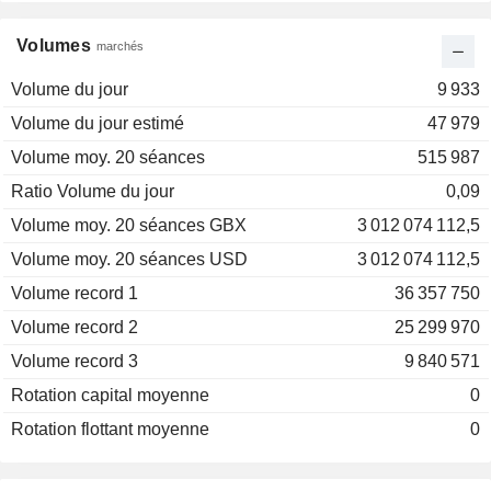
Volumes
marchés
Volume du jour
9 933
Volume du jour estimé
47 979
Volume moy. 20 séances
515 987
Ratio Volume du jour
0,09
Volume moy. 20 séances GBX
3 012 074 112,5
Volume moy. 20 séances USD
3 012 074 112,5
Volume record 1
36 357 750
Volume record 2
25 299 970
Volume record 3
9 840 571
Rotation capital moyenne
0
Rotation flottant moyenne
0