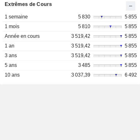
Extrêmes de Cours
1 semaine
5 830
5 855
1 mois
5 810
5 855
Année en cours
3 519,42
5 855
1 an
3 519,42
5 855
3 ans
3 519,42
5 855
5 ans
3 485
5 855
10 ans
3 037,39
6 492