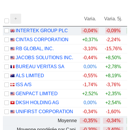
Varia.
Varia. 5j.
INTERTEK GROUP PLC
-0,04%
-0,09%
+
CINTAS CORPORATION
+0,37%
-2,24%
RB GLOBAL, INC.
-3,10%
-15,76%
JACOBS SOLUTIONS INC.
-0,44%
+8,50%
BUREAU VERITAS SA
0,00%
+2,78%
ALS LIMITED
-0,55%
+8,19%
+
ISS A/S
-1,74%
-3,76%
+
GENPACT LIMITED
+2,52%
+2,35%
DKSH HOLDING AG
0,00%
+2,54%
+
UNIFIRST CORPORATION
-0,34%
-1,60%
+
Moyenne
-0,35%
-0,34%
+
Moyenne pondérée par Capi.
-0,20%
-3,40%