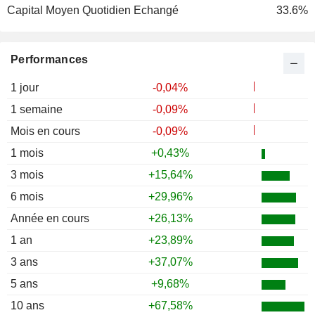
Capital Moyen Quotidien Echangé
33.6%
Performances
1 jour
-0,04%
1 semaine
-0,09%
Mois en cours
-0,09%
1 mois
+0,43%
3 mois
+15,64%
6 mois
+29,96%
Année en cours
+26,13%
1 an
+23,89%
3 ans
+37,07%
5 ans
+9,68%
10 ans
+67,58%