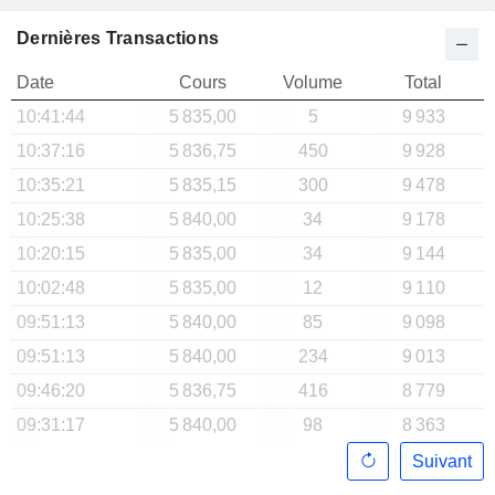
Dernières Transactions
Date
Cours
Volume
Total
10:41:44
5 835,00
5
9 933
10:37:16
5 836,75
450
9 928
10:35:21
5 835,15
300
9 478
10:25:38
5 840,00
34
9 178
10:20:15
5 835,00
34
9 144
10:02:48
5 835,00
12
9 110
09:51:13
5 840,00
85
9 098
09:51:13
5 840,00
234
9 013
09:46:20
5 836,75
416
8 779
09:31:17
5 840,00
98
8 363
Suivant