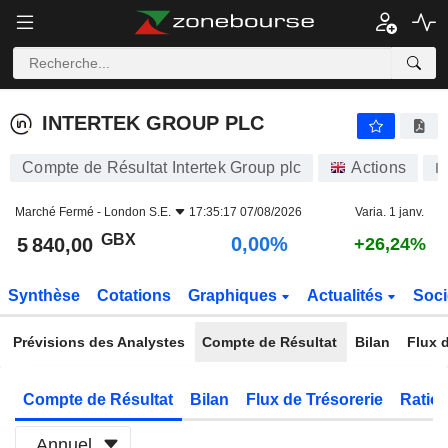
INTERTEK GROUP PLC
5 840,00
p
0,00%
INTERTEK GROUP PLC
Compte de Résultat Intertek Group plc
Actions
I
Marché Fermé -
London S.E.
17:35:17 07/08/2026
Varia. 1 janv.
GBX
0,00%
5 840,00
+26,24%
Synthèse
Cotations
Graphiques
Actualités
Soci
Prévisions des Analystes
Compte de Résultat
Bilan
Flux d
Compte de Résultat
Bilan
Flux de Trésorerie
Ratios
Annuel