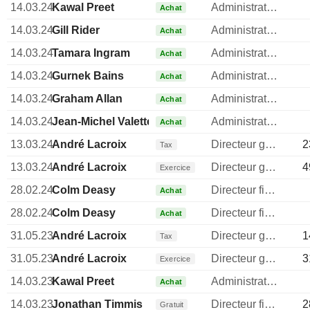
14.03.24
Kawal Preet
Administrateur
Achat
14.03.24
Gill Rider
Administrateur
Achat
14.03.24
Tamara Ingram
Administrateur
Achat
14.03.24
Gurnek Bains
Administrateur
Achat
14.03.24
Graham Allan
Administrateur
Achat
14.03.24
Jean-Michel Valette
Administrateur
Achat
13.03.24
André Lacroix
Directeur general
2
Tax
13.03.24
André Lacroix
Directeur general
4
Exercice
28.02.24
Colm Deasy
Directeur financier
Achat
28.02.24
Colm Deasy
Directeur financier
Achat
31.05.23
André Lacroix
Directeur general
1
Tax
31.05.23
André Lacroix
Directeur general
3
Exercice
14.03.23
Kawal Preet
Administrateur
Achat
14.03.23
Jonathan Timmis
Directeur financier
2
Gratuit