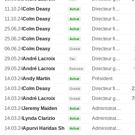
11.10.24
Colm Deasy
Directeur financier
Achat
11.10.24
Colm Deasy
Directeur financier
Achat
25.06.24
Colm Deasy
Directeur financier
Achat
25.06.24
Colm Deasy
Directeur financier
Achat
06.06.24
Colm Deasy
Directeur financier
Gratuit
29.05.24
André Lacroix
Directeur general
Tax
29.05.24
André Lacroix
Directeur general
Exercice
14.03.24
Andy Martin
Président
Achat
14.03.24
Colm Deasy
Directeur financier
2
Gratuit
14.03.24
André Lacroix
Directeur general
7
Gratuit
14.03.24
Jeremy Maiden
Administrateur
Achat
14.03.24
Lynda Clarizio
Administrateur
Achat
14.03.24
Apurvi Haridas Sheth
Administrateur
Achat