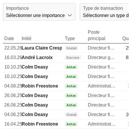
Importance
Type de transaction
Sélectionner une importance
Sélectionner un type d
Poste
Date
Initié
Type
principal
Qua
22.05.26
Laura Claire Crespi
Directeur financier
2
Gratuit
16.03.26
André Lacroix
Directeur general
8
Exercice
10.10.25
Colm Deasy
Directeur financier
Achat
10.10.25
Colm Deasy
Directeur financier
Achat
04.08.25
Robin Freestone
Administrateur
Achat
26.06.25
Colm Deasy
Directeur financier
Achat
26.06.25
Colm Deasy
Directeur financier
Achat
04.06.25
Colm Deasy
Directeur financier
1
Gratuit
16.04.25
Robin Freestone
Administrateur
Achat