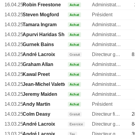
16.04.25
Robin Freestone
Administrateur
Achat
14.03.25
Steven Mogford
Président
Achat
14.03.25
Tamara Ingram
Administrateur
Achat
14.03.25
Apurvi Haridas Sheth
Administrateur
Achat
14.03.25
Gurnek Bains
Administrateur
Achat
14.03.25
André Lacroix
Directeur general
8
Gratuit
14.03.25
Graham Allan
Administrateur
Achat
14.03.25
Kawal Preet
Administrateur
Achat
14.03.25
Jean-Michel Valette
Administrateur
Achat
14.03.25
Jeremy Maiden
Administrateur
Achat
14.03.25
Andy Martin
Président
Achat
14.03.25
Colm Deasy
Directeur financier
2
Gratuit
13.03.25
André Lacroix
Directeur general
8
Exercice
13.03.25
André Lacroix
Directeur general
3
Tax