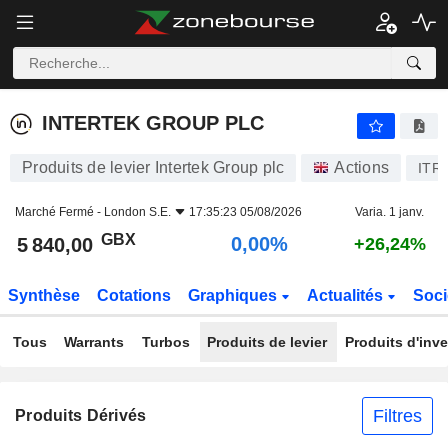
INTERTEK GROUP PLC
5 840,00
p
0,00%
INTERTEK GROUP PLC
Produits de levier Intertek Group plc
Actions
ITR
Marché Fermé -
London S.E.
17:35:23 05/08/2026
Varia. 1 janv.
GBX
0,00%
5 840,00
+26,24%
Synthèse
Cotations
Graphiques
Actualités
Soci
Tous
Warrants
Turbos
Produits de levier
Produits d'inv
Filtres
Produits Dérivés