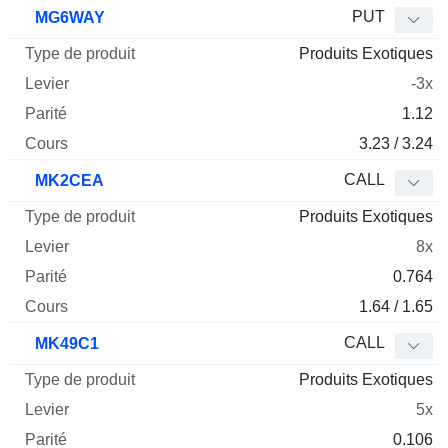
Type
PUT
MG6WAY
de
Produits Exotiques
Mnemo
Type
produit
Levier
Parité
Cours
-3x
1.12
3.23 / 3.24
CALL
MK2CEA
Produits Exotiques
8x
0.764
1.64 / 1.65
CALL
MK49C1
Produits Exotiques
5x
0.106