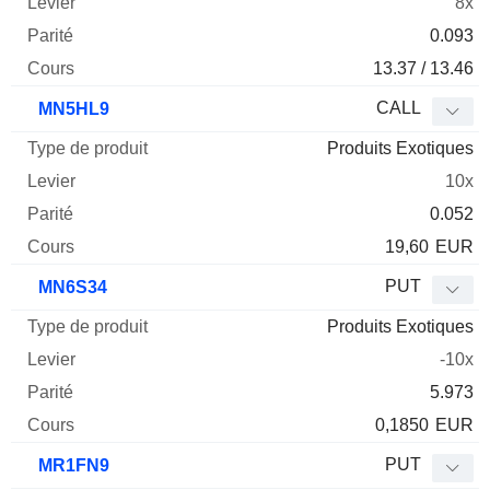
8x
0.093
13.37 / 13.46
CALL
MN5HL9
Produits Exotiques
10x
0.052
19,60
EUR
PUT
MN6S34
Produits Exotiques
-10x
5.973
0,1850
EUR
PUT
MR1FN9