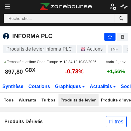
INFORMA PLC
897,80
p
-0,73%
INFORMA PLC
Produits de levier Informa PLC
Actions
INF
G
Temps réel estimé
Cboe Europe
13:34:12 10/08/2026
Varia. 1 janv.
GBX
-0,73%
897,80
+1,56%
Synthèse
Cotations
Graphiques
Actualités
Soci
Tous
Warrants
Turbos
Produits de levier
Produits d'inv
Filtres
Produits Dérivés