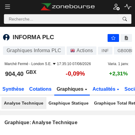
INFORMA PLC
904,40
p
-0,09%
INFORMA PLC
Graphiques Informa PLC
Actions
INF
GB00BM
Marché Fermé -
London S.E.
17:35:10 07/08/2026
Varia. 1 janv.
GBX
-0,09%
904,40
+2,31%
Synthèse
Cotations
Graphiques
Actualités
Soci
Analyse Technique
Graphique Statique
Graphique Total Re
Graphique: Analyse Technique