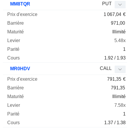
PUT
MM8TQR
1 067,04
€
971,00
Illimité
5.48x
1
1.92 / 1.93
CALL
MR0HDV
791,35
€
791,35
Illimité
7.58x
1
1.37 / 1.38