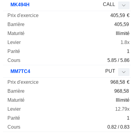
CALL
MK494H
405,59
€
405,59
Illimité
1.8x
1
5.85 / 5.86
PUT
MM7TC4
968,58
€
968,58
Illimité
12.79x
1
0.82 / 0.83