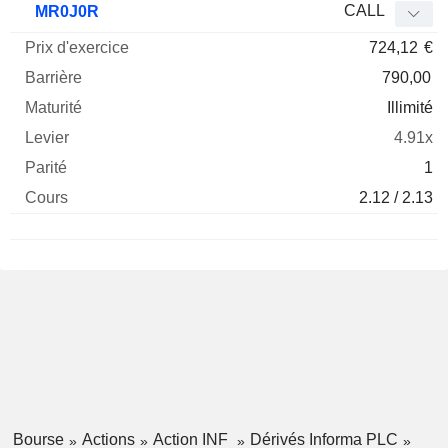
CALL
MR0J0R
724,12
€
790,00
Illimité
4.91x
1
2.12 / 2.13
Bourse
Actions
Action INF
Dérivés Informa PLC