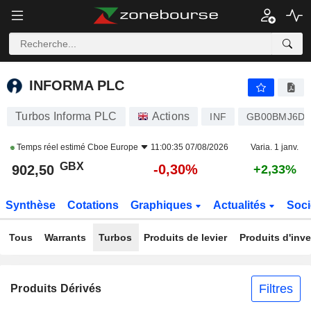
INFORMA PLC
902,50
p
-0,30%
INFORMA PLC
Turbos Informa PLC
Actions
INF
GB00BMJ6D
Temps réel estimé
Cboe Europe
11:00:35 07/08/2026
Varia. 1 janv.
GBX
-0,30%
902,50
+2,33%
Synthèse
Cotations
Graphiques
Actualités
Soci
Tous
Warrants
Turbos
Produits de levier
Produits d'inv
Filtres
Produits Dérivés