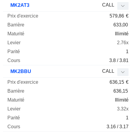
Prix
CALL
MK2AT3
d'exercice
Barrière
Maturité
Elasticité
579,86
€
Mnemo
Type
Parit
633,00
Illimité
2.76x
1
3.8 / 3.81
CALL
MK2BBU
636,15
€
636,15
Illimité
3.32x
1
3.16 / 3.17