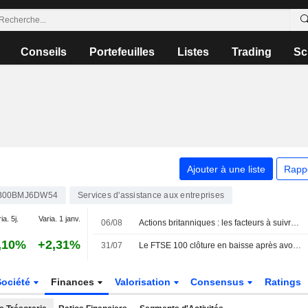
Conseils
Portefeuilles
Listes
Trading
Sc
Ajouter à une liste
Rapp
B00BMJ6DW54
Services d'assistance aux entreprises
ia. 5j.
Varia. 1 janv.
06/08
Actions britanniques : les facteurs à suivre le 6 août
,10%
+2,31%
31/07
Le FTSE 100 clôture en baisse après avoir atteint un nouveau sommet historique
Société
Finances
Valorisation
Consensus
Ratings