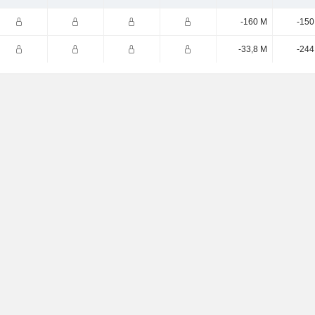
-160 M
-150
-33,8 M
-244