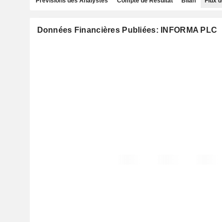
Prévisions des Analystes
Compte de Résultat
Bilan
Flux d
Données Financières Publiées: INFORMA PLC