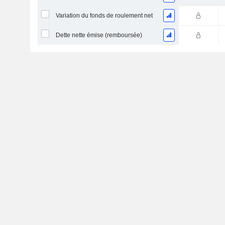
Variation du fonds de roulement net
Dette nette émise (remboursée)