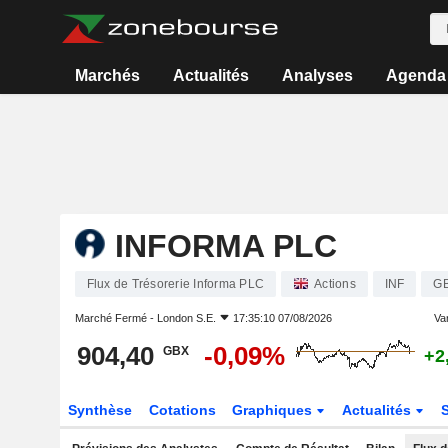
Marchés
Actualités
Analyses
Agenda
INFORMA PLC
Flux de Trésorerie Informa PLC
Actions
INF
G
Marché Fermé -
London S.E.
17:35:10 07/08/2026
Var
904,40
-0,09%
GBX
+2
Synthèse
Cotations
Graphiques
Actualités