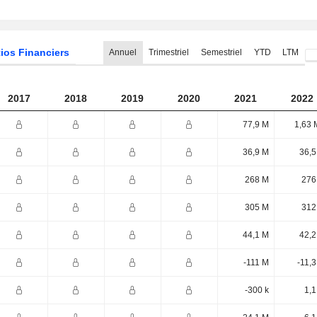
ios Financiers
Annuel
Trimestriel
Semestriel
YTD
LTM
2017
2018
2019
2020
2021
2022
77,9 M
1,63 
36,9 M
36,5
268 M
276
305 M
312
44,1 M
42,2
-111 M
-11,
-300 k
1,1