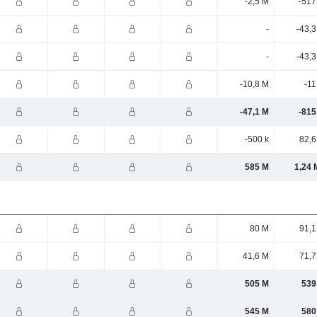
-2,5 M
-517
-
-43,
-
-43,
-10,8 M
-11
-47,1 M
-815
-500 k
82,6
585 M
1,24 
80 M
91,1
41,6 M
71,7
505 M
539
545 M
580