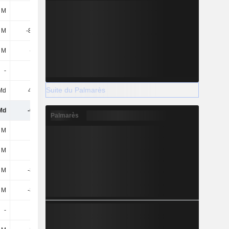
8 M
-16 M
199 M
-29,4 M
8 M
-89,1 M
-77,6 M
-80,9 M
2 M
-4,3 M
-6,7 M
62,2 M
-
-
2,4 M
3,3 M
Suite du Palmarès
Md
49,3 M
14,7 M
18,6 M
Md
-684 M
-1,35 Md
-116 M
Palmarès
 M
1,3 M
2,39 Md
1,75 Md
 M
1,3 M
2,39 Md
1,75 Md
 M
-872 M
-1 Md
-1,99 Md
 M
-872 M
-1 Md
-1,99 Md
-
-
-
-