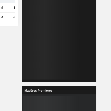
 M
-12,6 M
-159 M
15,9 M
 M
-870 M
1,39 Md
-238 M
Matières Premières