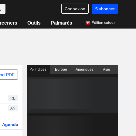
Connexion
S'abonner
reeners
Outils
Palmarès
Édition suisse
Indices
Europe
Amériques
Asie
ort PDF
RE
AN
Agenda
Secteur
Dérivés
Fonds et ETFs