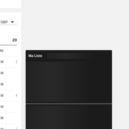
GBP
2023
2024
2025
Md
419 M
298 M
11 M
Ma Liste
 M
39,8 M
44,6 M
64,4 M
 M
313 M
308 M
326 M
 M
353 M
352 M
391 M
 M
43,8 M
50,8 M
58 M
3 M
-600 k
24,2 M
2,1 M
 M
-200 k
9,2 M
70,7 M