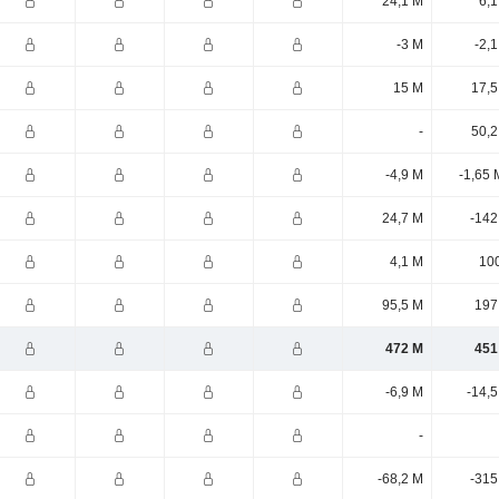
24,1 M
6,1
-3 M
-2,
15 M
17,5
-
50,2
-4,9 M
-1,65 
24,7 M
-142
4,1 M
100
95,5 M
197
472 M
451
-6,9 M
-14,
-
-68,2 M
-315