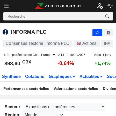
INFORMA PLC
898,60
p
-0,64%
INFORMA PLC
Consensus sectoriel Informa PLC
Actions
INF
Temps réel estimé
Cboe Europe
12:14:13 10/08/2026
Varia. 1 janv.
GBX
-0,64%
898,60
+1,74%
Synthèse
Cotations
Graphiques
Actualités
Soci
Performances sectorielles
Valorisations sectorielles
Dividen
Secteur:
Région: