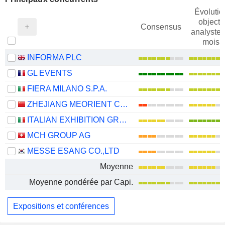
Évolutio
objectif
Consensus
analystes
mois
INFORMA PLC
GL EVENTS
FIERA MILANO S.P.A.
ZHEJIANG MEORIENT COMMERCE EXHIBITION INC.
ITALIAN EXHIBITION GROUP S.P.A.
MCH GROUP AG
MESSE ESANG CO.,LTD
Moyenne
Moyenne pondérée par Capi.
Expositions et conférences