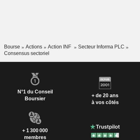
Bourse
Actions
Action INF
Secteur Informa PLC
Consensus sectoriel
N°1 du Conseil
+ de 20 ans
Boursier
à vos côtés
+ 1 300 000
membres