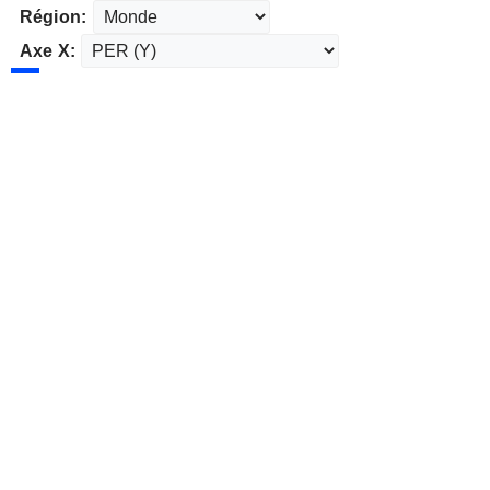
Région:
Axe X: