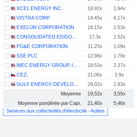
XCEL ENERGY INC.
18.92x
1.94x
VISTRA CORP.
14.45x
9.17x
EXELON CORPORATION
16.15x
1.53x
CONSOLIDATED EDISON, INC.
17.3x
1.52x
PG&E CORPORATION
11.25x
1.09x
SSE PLC
12.98x
1.79x
WEC ENERGY GROUP, INC.
19.53x
2.37x
CEZ,
21.06x
2.9x
GULF ENERGY DEVELOPMENT
29.02x
2.83x
Moyenne
19,52x
3,55x
Moyenne pondérée par Capi.
21,40x
5,46x
Services aux collectivités d'électricité - Autres