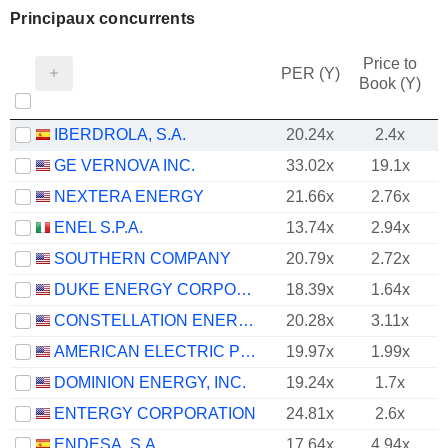
Principaux concurrents
Price to
PER (Y)
Book (Y)
IBERDROLA, S.A.
20.24x
2.4x
GE VERNOVA INC.
33.02x
19.1x
NEXTERA ENERGY
21.66x
2.76x
ENEL S.P.A.
13.74x
2.94x
SOUTHERN COMPANY
20.79x
2.72x
DUKE ENERGY CORPORATION
18.39x
1.64x
CONSTELLATION ENERGY CORPORATION
20.28x
3.11x
AMERICAN ELECTRIC POWER COMPANY, INC.
19.97x
1.99x
DOMINION ENERGY, INC.
19.24x
1.7x
ENTERGY CORPORATION
24.81x
2.6x
ENDESA, S.A.
17.64x
4.94x