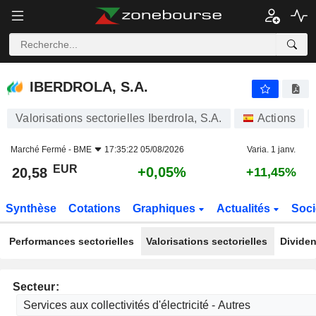
IBERDROLA, S.A.
20,58
€
+0,05%
IBERDROLA, S.A.
Valorisations sectorielles Iberdrola, S.A.
Actions
Marché Fermé -
BME
17:35:22 05/08/2026
Varia. 1 janv.
EUR
+0,05%
20,58
+11,45%
Synthèse
Cotations
Graphiques
Actualités
Soci
Performances sectorielles
Valorisations sectorielles
Dividen
Secteur: