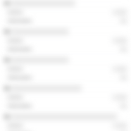
░░░░░░░░░░░░░░░░░░░░
░ ░░░
░░
░░░░░░░░░░░░░░░░░░
░ ░░░
░░
░░░░░░░░░░░░░░░░░░
░ ░░░
░░
░░░░░░░░░░░░░░░░░░░░░░
░ ░░░
░░
░░░░░░░░░░░░░░░░░░░░░░░░░░░░░░░░░
░ ░░░