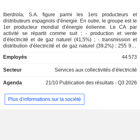
Finlande
0,03%
Nouvelle-Zélande
0,02%
Iberdrola, S.A. figure parmi les 1ers producteurs et
distributeurs espagnols d'énergie. En outre, le groupe est le
Japon
0,02%
1er producteur mondial d'énergie éolienne. Le CA par
Portugal
0,02%
activité se répartit comme suit : - production et vente
d'électricité et de gaz naturel (41,5%) ; - transmission et
Autriche
0,02%
distribution d'électricité et de gaz naturel (39,2%) : 255 976
GWh d'électricité vendus en 2025 et répartis par pays entre
Afrique du Sud
0,02%
Employés
44 573
Espagne (91 641 GWh), Brésil (80 182 GWh), Royaume-Uni
Grèce
0,01%
(46 490 GWh) et Etats-Unis (37 663 GWh), et 66 282 GWh
Secteur
Services aux collectivités d'électricité
de gaz vendus aux Etats-Unis ; - production d'électricité et
Hong Kong
0,01%
d'énergies renouvelables (19,3%). La répartition
République Tchèque
0,01%
Agenda
21/10
Publication des résultats - Q3 2026
géographique du CA est la suivante : Espagne (36,2%),
Brésil (19,9%), Etats-Unis (18,7%), Royaume-Uni (16,3%),
Australie
0,01%
Mexique (3%) et autres (5,9%).
Plus d'informations sur la société