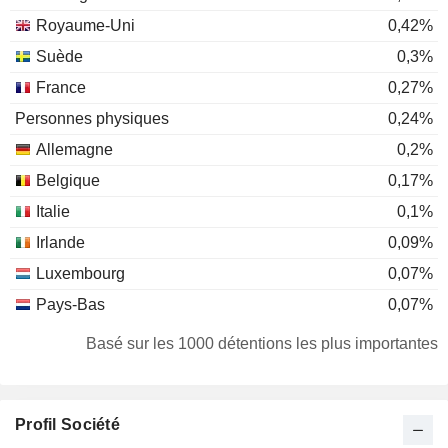
Royaume-Uni
0,42%
Suède
0,3%
France
0,27%
Personnes physiques
0,24%
Allemagne
0,2%
Belgique
0,17%
Italie
0,1%
Irlande
0,09%
Luxembourg
0,07%
Pays-Bas
0,07%
Suisse
0,06%
Basé sur les 1000 détentions les plus importantes
Danemark
0,05%
Canada
0,05%
Profil Société
Etats-Unis
0,05%