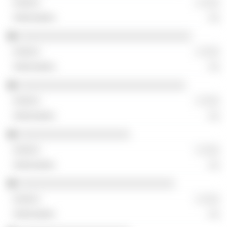
░ ░░░
░░
░░░░░░░░░░░░░░░░░░░░░░░░░░░░░░░
░ ░░░
░░
░░░░░░░░░░░░░░░░░░░░░░░░░░░░░░
░ ░░░
░░
░░░░░░░░░░░░░░░░░░░░
░ ░░░
░░
░░░░░░░░░░░░░░░░░░░░░░░░░░░░
░ ░░░
░░