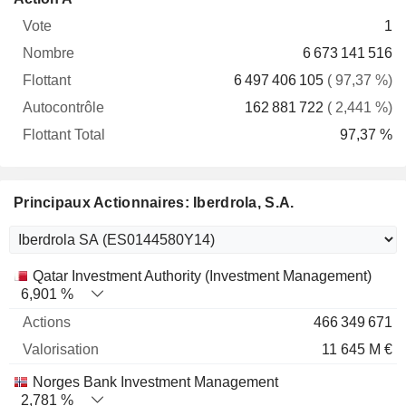
Vote
Nombre
Flottant
Autocontrôle
Total
1
6 673 141 516
6 497 406 105
( 97,37 %)
162 881 722
( 2,441 %)
97,37 %
Principaux Actionnaires: Iberdrola, S.A.
Nom
Actions
%
Valorisation
Qatar Investment Authority (Investment Management)
6,901 %
466 349 671
11 645 M €
Norges Bank Investment Management
2,781 %