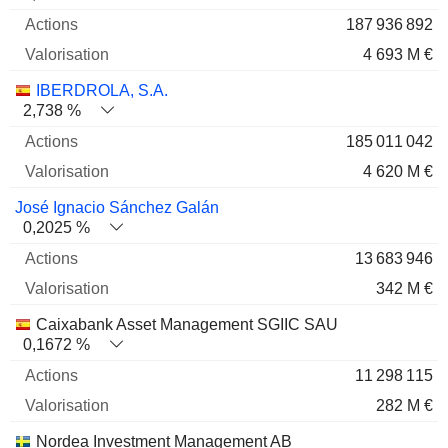
187 936 892
4 693 M €
IBERDROLA, S.A.
2,738 %
185 011 042
4 620 M €
José Ignacio Sánchez Galán
0,2025 %
13 683 946
342 M €
Caixabank Asset Management SGIIC SAU
0,1672 %
11 298 115
282 M €
Nordea Investment Management AB