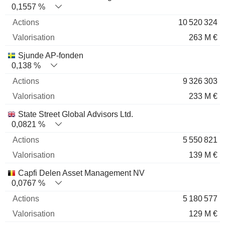
0,1557 %
10 520 324
263 M €
Sjunde AP-fonden
0,138 %
9 326 303
233 M €
State Street Global Advisors Ltd.
0,0821 %
5 550 821
139 M €
Capfi Delen Asset Management NV
0,0767 %
5 180 577
129 M €