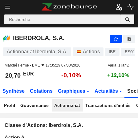
IBERDROLA, S.A.
20,70
€
-0,10%
IBERDROLA, S.A.
Actionnariat Iberdrola, S.A.
Actions
IBE
ES014
Marché Fermé -
BME
17:35:29 07/08/2026
Varia. 1 janv.
EUR
-0,10%
20,70
+12,10%
Synthèse
Cotations
Graphiques
Actualités
Soci
Profil
Gouvernance
Actionnariat
Transactions d'initiés
Classe d'Actions: Iberdrola, S.A.
Flottant
Action A