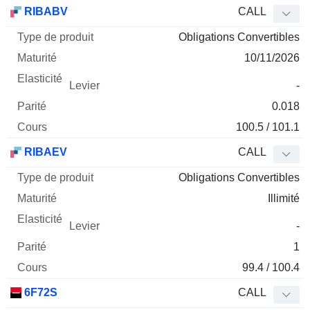
Type
RIBABV
CALL
de
Obligations Convertibles
Mnemo
Type
produit
Maturité
Elasticité
Levier
Parité
Co
10/11/2026
-
0.018
100.5 / 101.1
RIBAEV
CALL
Obligations Convertibles
Illimité
-
1
99.4 / 100.4
6F72S
CALL