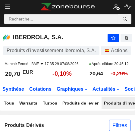
IBERDROLA, S.A.
20,70
€
-0,10%
IBERDROLA, S.A.
Produits d'investissement Iberdrola, S.A.
Actions
Marché Fermé -
BME
17:35:29 07/08/2026
Après clôture
20:45:12
EUR
-0,10%
20,70
20,64
-0,29%
Synthèse
Cotations
Graphiques
Actualités
Soci
Tous
Warrants
Turbos
Produits de levier
Produits d'inv
Filtres
Produits Dérivés