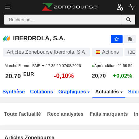
IBERDROLA, S.A.
20,70
€
-0,10%
IBERDROLA, S.A.
Articles Zonebourse Iberdrola, S.A.
Actions
IBE
Marché Fermé -
BME
17:35:29 07/08/2026
Après clôture
21:59:59
EUR
-0,10%
20,70
20,70
+0,02%
Synthèse
Cotations
Graphiques
Actualités
Soci
Toute l'actualité
Reco analystes
Faits marquants
In
Articles Zonebourse