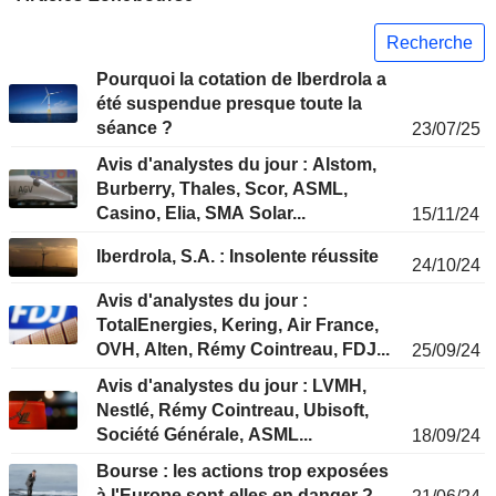
Recherche
Pourquoi la cotation de Iberdrola a
été suspendue presque toute la
séance ?
23/07/25
Avis d'analystes du jour : Alstom,
Burberry, Thales, Scor, ASML,
Casino, Elia, SMA Solar...
15/11/24
Iberdrola, S.A. : Insolente réussite
24/10/24
Avis d'analystes du jour :
TotalEnergies, Kering, Air France,
OVH, Alten, Rémy Cointreau, FDJ...
25/09/24
Avis d'analystes du jour : LVMH,
Nestlé, Rémy Cointreau, Ubisoft,
Société Générale, ASML...
18/09/24
Bourse : les actions trop exposées
à l'Europe sont-elles en danger ?