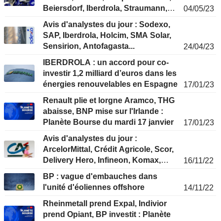
Beiersdorf, Iberdrola, Straumann,
04/05/23
Trigano...
Avis d'analystes du jour : Sodexo,
SAP, Iberdrola, Holcim, SMA Solar,
Sensirion, Antofagasta...
24/04/23
IBERDROLA : un accord pour co-
investir 1,2 milliard d’euros dans les
énergies renouvelables en Espagne
17/01/23
Renault plie et lorgne Aramco, THG
abaisse, BNP mise sur l'Irlande :
Planète Bourse du mardi 17 janvier
17/01/23
Avis d'analystes du jour :
ArcelorMittal, Crédit Agricole, Scor,
Delivery Hero, Infineon, Komax,
16/11/22
Coltene...
BP : vague d'embauches dans
l'unité d'éoliennes offshore
14/11/22
Rheinmetall prend Expal, Indivior
prend Opiant, BP investit : Planète