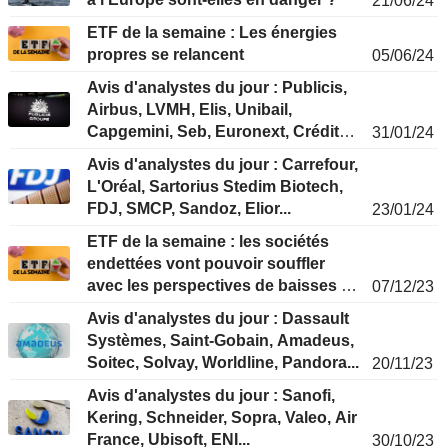
21/06/24
ETF de la semaine : Les énergies
propres se relancent
05/06/24
Avis d'analystes du jour : Publicis,
Airbus, LVMH, Elis, Unibail,
Capgemini, Seb, Euronext, Crédit
31/01/24
Agricole...
Avis d'analystes du jour : Carrefour,
L'Oréal, Sartorius Stedim Biotech,
FDJ, SMCP, Sandoz, Elior...
23/01/24
ETF de la semaine : les sociétés
endettées vont pouvoir souffler
avec les perspectives de baisses de
07/12/23
taux
Avis d'analystes du jour : Dassault
Systèmes, Saint-Gobain, Amadeus,
Soitec, Solvay, Worldline, Pandora...
20/11/23
Avis d'analystes du jour : Sanofi,
Kering, Schneider, Sopra, Valeo, Air
France, Ubisoft, ENI...
30/10/23