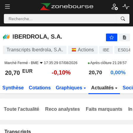
IBERDROLA, S.A.
20,70
€
-0,10%
IBERDROLA, S.A.
Transcripts Iberdrola, S.A.
Actions
IBE
ES014
Marché Fermé -
BME
17:35:29 07/08/2026
Après clôture
21:28:57
EUR
-0,10%
20,70
20,70
0,00%
Synthèse
Cotations
Graphiques
Actualités
Soci
Toute l'actualité
Reco analystes
Faits marquants
In
Transcripts