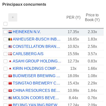
Principaux concurrents
Price to
PER (Y)
Book (Y)
HEINEKEN N.V.
17.35x
2.33x
ANHEUSER-BUSCH INBEV SA/NV
16.65x
1.83x
CONSTELLATION BRANDS, INC.
10.92x
2.58x
CARLSBERG A/S
15.59x
3.57x
ASAHI GROUP HOLDINGS, LTD.
12.73x
0.83x
KIRIN HOLDINGS COMPANY, LIMITED
13x
1.66x
BUDWEISER BREWING COMPANY APAC LIMITED
18.09x
1.08x
TSINGTAO BREWERY COMPANY LIMITED
15.43x
2.29x
CHINA RESOURCES BEER (HOLDINGS) COMPANY LIMITED
10.99x
1.84x
MOLSON COORS BEVERAGE COMPANY
8.44x
0.76x
BEIJING YANJING BREWERY CO.,LTD.
17.24x
2.09x