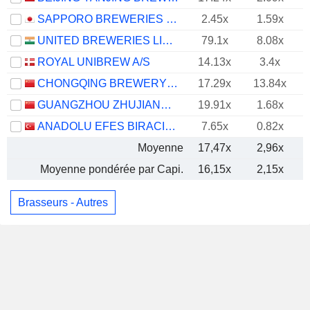
SAPPORO BREWERIES LIMITED
2.45x
1.59x
UNITED BREWERIES LIMITED
79.1x
8.08x
ROYAL UNIBREW A/S
14.13x
3.4x
CHONGQING BREWERY CO., LTD.
17.29x
13.84x
GUANGZHOU ZHUJIANG BREWERY CO., LTD
19.91x
1.68x
ANADOLU EFES BIRACILIK VE MALT SANAYII ANONIM SIRKETI
7.65x
0.82x
Moyenne
17,47x
2,96x
Moyenne pondérée par Capi.
16,15x
2,15x
Brasseurs - Autres