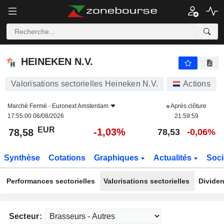
HEINEKEN N.V.
78,58
€
-1,03%
HEINEKEN N.V.
Valorisations sectorielles Heineken N.V.
Actions
Marché Fermé -
Euronext Amsterdam
Après clôture
17:55:00 06/08/2026
21:59:59
EUR
-1,03%
78,58
78,53
-0,06%
Synthèse
Cotations
Graphiques
Actualités
Soci
Performances sectorielles
Valorisations sectorielles
Dividen
Secteur: