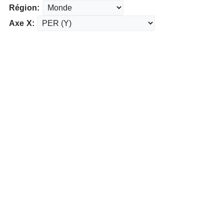
Région:
Axe X: