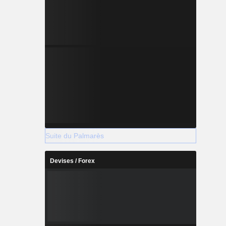
Suite du Palmarès
Devises / Forex