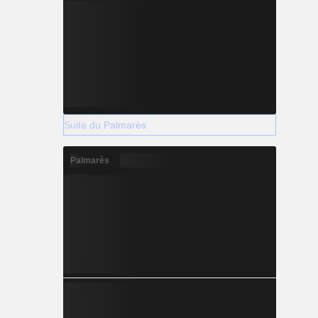
Suite du Palmarès
Palmarès