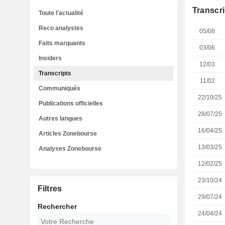
Transcri
Toute l'actualité
Reco analystes
05/08
Faits marquants
03/06
Insiders
12/03
Transcripts
11/02
Communiqués
22/10/25
Publications officielles
28/07/25
Autres langues
16/04/25
Articles Zonebourse
13/03/25
Analyses Zonebourse
12/02/25
23/10/24
Filtres
29/07/24
Rechercher
24/04/24