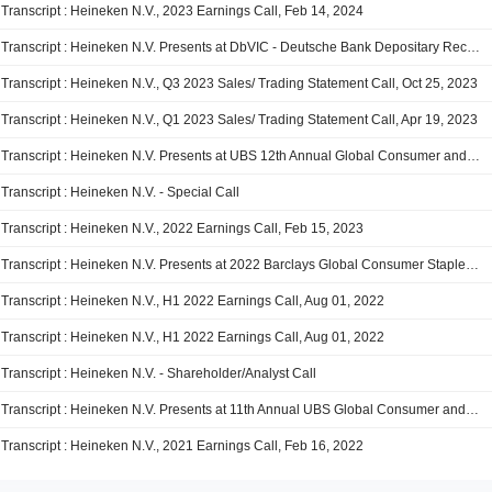
Transcript : Heineken N.V., 2023 Earnings Call, Feb 14, 2024
Transcript : Heineken N.V. Presents at DbVIC - Deutsche Bank Depositary Receipts Virtual Investor Conference, Nov-08-2023 09:30 AM
Transcript : Heineken N.V., Q3 2023 Sales/ Trading Statement Call, Oct 25, 2023
Transcript : Heineken N.V., Q1 2023 Sales/ Trading Statement Call, Apr 19, 2023
Transcript : Heineken N.V. Presents at UBS 12th Annual Global Consumer and Retail Conference, Mar-15-2023 08:00 AM
Transcript : Heineken N.V. - Special Call
Transcript : Heineken N.V., 2022 Earnings Call, Feb 15, 2023
Transcript : Heineken N.V. Presents at 2022 Barclays Global Consumer Staples Conference, Sep-06-2022 11:59 AM
Transcript : Heineken N.V., H1 2022 Earnings Call, Aug 01, 2022
Transcript : Heineken N.V., H1 2022 Earnings Call, Aug 01, 2022
Transcript : Heineken N.V. - Shareholder/Analyst Call
Transcript : Heineken N.V. Presents at 11th Annual UBS Global Consumer and Retail Conference, Mar-09-2022 08:00 AM
Transcript : Heineken N.V., 2021 Earnings Call, Feb 16, 2022