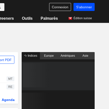
Connexion
S'abonner
reeners
Outils
Palmarès
Édition suisse
Indices
Europe
Amériques
Asie
ort PDF
MT
RE
Agenda
Secteur
Dérivés
Fonds et ETFs