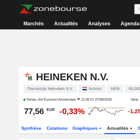
Marchés
Actualités
Analyses
Agenda
HEINEKEN N.V.
Transcripts Heineken N.V.
Actions
HEIA
NL00
Temps réel
Euronext Amsterdam
11:06:51 07/08/2026
Varia. 
77,56
-0,33%
EUR
-1,2
Synthèse
Cotations
Graphiques
Actualités