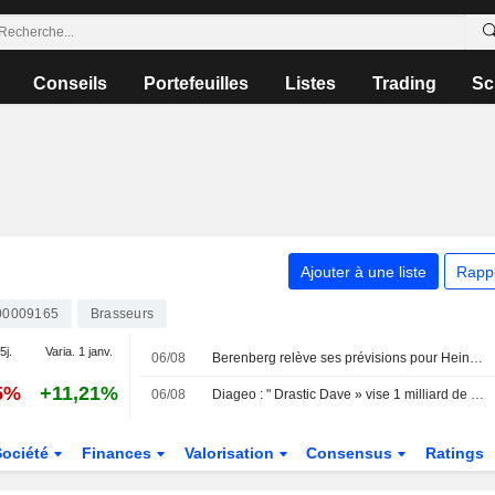
Conseils
Portefeuilles
Listes
Trading
Sc
Ajouter à une liste
Rapp
00009165
Brasseurs
5j.
Varia. 1 janv.
06/08
Berenberg relève ses prévisions pour Heineken après une croissance organique supérieure aux attentes au premier semestre ; recommandation d'achat maintenue
5%
+11,21%
06/08
Diageo : " Drastic Dave » vise 1 milliard de dollars d'économies pour contrer la faiblesse de la croissance
Société
Finances
Valorisation
Consensus
Ratings