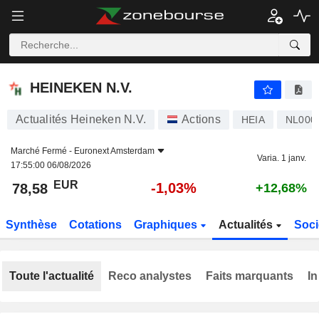
HEINEKEN N.V.
78,58
€
-1,03%
HEINEKEN N.V.
Actualités Heineken N.V.
Actions
HEIA
NL000
Marché Fermé -
Euronext Amsterdam
Varia. 1 janv.
17:55:00 06/08/2026
EUR
-1,03%
78,58
+12,68%
Synthèse
Cotations
Graphiques
Actualités
Soci
Toute l'actualité
Reco analystes
Faits marquants
In