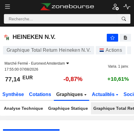
HEINEKEN N.V.
77,14
€
-0,87%
HEINEKEN N.V.
Graphique Total Return Heineken N.V.
Actions
H
Marché Fermé -
Euronext Amsterdam
Varia. 1 janv.
17:55:00 07/08/2026
EUR
-0,87%
77,14
+10,61%
Synthèse
Cotations
Graphiques
Actualités
Soci
Analyse Technique
Graphique Statique
Graphique Total Re