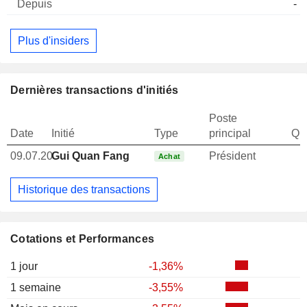
-
Plus d'insiders
Dernières transactions d'initiés
Poste
Date
Initié
Type
principal
Qua
09.07.20
Gui Quan Fang
Président
Achat
Historique des transactions
Cotations et Performances
1 jour
-1,36%
1 semaine
-3,55%