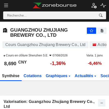
GUANGZHOU ZHUJIANG BREWERY CO., LTD
8,690
¥
-1,36%
GUANGZHOU ZHUJIANG
BREWERY CO., LTD
Cours Guangzhou Zhujiang Brewery Co., Ltd
Actio
Cours en clôture
Shenzhen S.E.
07/08/2026
Varia. 1 janv.
CNY
-1,36%
8,690
-6,46%
Synthèse
Cotations
Graphiques
Actualités
Soci
Valorisation: Guangzhou Zhujiang Brewery Co.,
Ltd