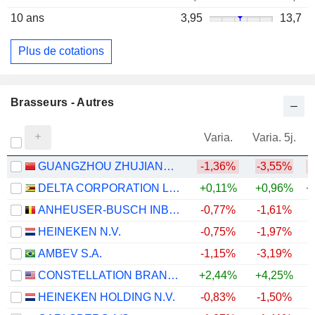
10 ans
3,95
13,7
Plus de cotations
Brasseurs - Autres
Varia.
Varia. 5j.
GUANGZHOU ZHUJIANG BREWERY CO., LTD
-1,36%
-3,55%
DELTA CORPORATION LIMITED
+0,11%
+0,96%
+
ANHEUSER-BUSCH INBEV SA/NV
-0,77%
-1,61%
+
HEINEKEN N.V.
-0,75%
-1,97%
+
AMBEV S.A.
-1,15%
-3,19%
+
CONSTELLATION BRANDS, INC.
+2,44%
+4,25%
HEINEKEN HOLDING N.V.
-0,83%
-1,50%
+