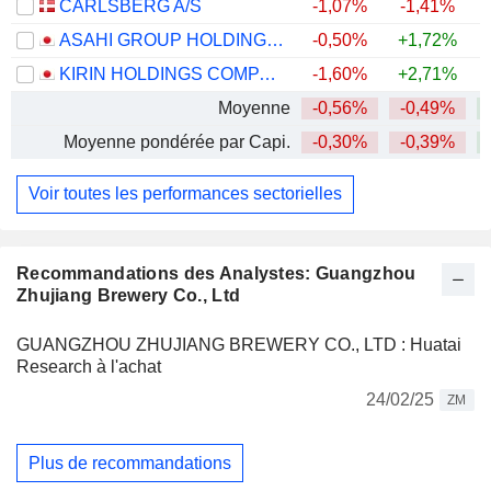
CARLSBERG A/S
-1,07%
-1,41%
+
ASAHI GROUP HOLDINGS, LTD.
-0,50%
+1,72%
KIRIN HOLDINGS COMPANY, LIMITED
-1,60%
+2,71%
+
Moyenne
-0,56%
-0,49%
+
Moyenne pondérée par Capi.
-0,30%
-0,39%
+
Voir toutes les performances sectorielles
Recommandations des Analystes: Guangzhou
Zhujiang Brewery Co., Ltd
GUANGZHOU ZHUJIANG BREWERY CO., LTD : Huatai
Research à l'achat
24/02/25
ZM
Plus de recommandations