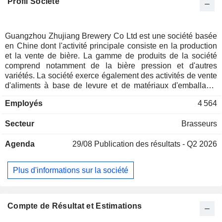
Profil Société
Guangzhou Zhujiang Brewery Co Ltd est une société basée
en Chine dont l'activité principale consiste en la production
et la vente de bière. La gamme de produits de la société
comprend notamment de la bière pression et d'autres
variétés. La société exerce également des activités de vente
d'aliments à base de levure et de matériaux d'emballage,
ainsi que la prestation de services de restauration en
Employés
4 564
location. Les produits de la société sont principalement
commercialisés sur le marché intérieur.
Secteur
Brasseurs
Agenda
29/08
Publication des résultats - Q2 2026
Plus d'informations sur la société
Compte de Résultat et Estimations