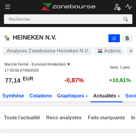
HEINEKEN N.V.
77,14
€
-0,87%
HEINEKEN N.V.
Analyses Zonebourse Heineken N.V.
Actions
HE
Marché Fermé -
Euronext Amsterdam
Varia. 1 janv.
17:55:00 07/08/2026
EUR
-0,87%
77,14
+10,61%
Synthèse
Cotations
Graphiques
Actualités
Soci
Toute l'actualité
Reco analystes
Faits marquants
In