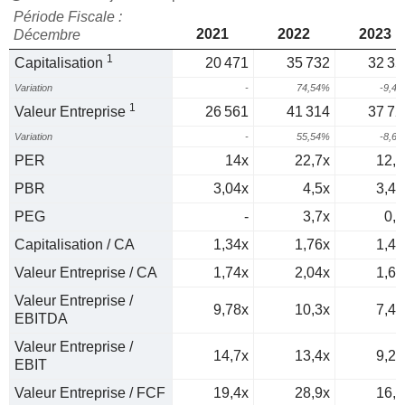
Période Fiscale :
2021
2022
2023
Décembre
1
Capitalisation
20 471
35 732
32 35
Variation
-
74,54%
-9,4
1
Valeur Entreprise
26 561
41 314
37 72
Variation
-
55,54%
-8,6
PER
14x
22,7x
12,4
PBR
3,04x
4,5x
3,47
PEG
-
3,7x
0,2
Capitalisation / CA
1,34x
1,76x
1,41
Valeur Entreprise / CA
1,74x
2,04x
1,64
Valeur Entreprise /
9,78x
10,3x
7,43
EBITDA
Valeur Entreprise /
14,7x
13,4x
9,24
EBIT
Valeur Entreprise / FCF
19,4x
28,9x
16,6