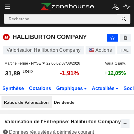
HALLIBURTON COMPANY
31,89
$
-1,91%
HALLIBURTON COMPANY
Valorisation Halliburton Company
Actions
HAL
Marché Fermé -
NYSE
22:00:02 07/08/2026
Varia. 1 janv.
USD
-1,91%
31,89
+12,85%
Synthèse
Cotations
Graphiques
Actualités
Soci
Ratios de Valorisation
Dividende
Valorisation de l'Entreprise: Halliburton Company
Données réajustées à périmètre courant