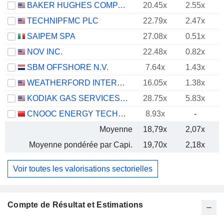
BAKER HUGHES COMPANY
20.45x
2.55x
TECHNIPFMC PLC
22.79x
2.47x
SAIPEM SPA
27.08x
0.51x
NOV INC.
22.48x
0.82x
SBM OFFSHORE N.V.
7.64x
1.43x
WEATHERFORD INTERNATIONAL PLC
16.05x
1.38x
KODIAK GAS SERVICES, INC.
28.75x
5.83x
CNOOC ENERGY TECHNOLOGY & SERVICES LIMITED
8.93x
-
Moyenne
18,79x
2,07x
Moyenne pondérée par Capi.
19,70x
2,18x
Voir toutes les valorisations sectorielles
Compte de Résultat et Estimations