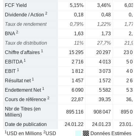
FCF Yield
5,15%
3,46%
6,03
2
Dividende / Action
0,18
0,48
0,6
Taux de rendement
0,79%
1,22%
1,77
2
BNA
1,63
1,73
2,9
Taux de distribution
11%
27,7%
21,9
1
Chiffre d'affaires
15 295
20 297
23 01
1
EBITDA
2 716
4 013
5 08
1
EBIT
1 812
3 073
4 08
1
Résultat net
1 457
1 572
2 63
1
Endettement Net
6 090
5 582
5 37
2
Cours de référence
22,87
39,35
36,1
Nbr de Titres (en
895 116
908 047
895 05
Milliers)
Date de publication
24.01.22
24.01.23
23.01.2
1
2
USD en Millions
USD
Données Estimées