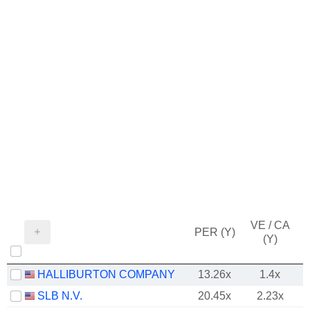
VE / CA
PER (Y)
(Y)
HALLIBURTON COMPANY
13.26x
1.4x
SLB N.V.
20.45x
2.23x