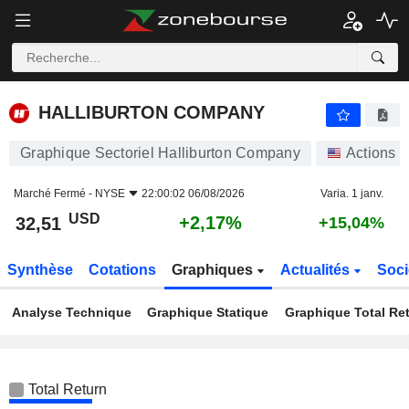
HALLIBURTON COMPANY
32,51
$
+2,17%
HALLIBURTON COMPANY
Graphique Sectoriel Halliburton Company
Actions
Marché Fermé -
NYSE
22:00:02 06/08/2026
Varia. 1 janv.
USD
+2,17%
32,51
+15,04%
Synthèse
Cotations
Graphiques
Actualités
Soci
Analyse Technique
Graphique Statique
Graphique Total Re
Total Return