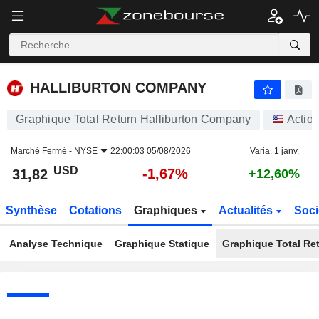
HALLIBURTON COMPANY
31,82
$
-1,67%
HALLIBURTON COMPANY
Graphique Total Return Halliburton Company
Actio
Marché Fermé -
NYSE
22:00:03 05/08/2026
Varia. 1 janv.
USD
-1,67%
31,82
+12,60%
Synthèse
Cotations
Graphiques
Actualités
Soci
Analyse Technique
Graphique Statique
Graphique Total Re