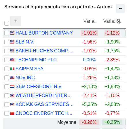
Services et équipements liés au pétrole - Autres
Varia.
Varia. 5j.
HALLIBURTON COMPANY
-1,91%
-1,12%
+
SLB N.V.
-1,96%
+1,90%
+
BAKER HUGHES COMPANY
-1,91%
+1,75%
+
TECHNIPFMC PLC
0,00%
-2,85%
+
SAIPEM SPA
-0,05%
+1,42%
+
NOV INC.
-1,26%
+1,13%
+
SBM OFFSHORE N.V.
+2,13%
+1,88%
+
WEATHERFORD INTERNATIONAL PLC
-2,41%
-1,10%
+
KODIAK GAS SERVICES, INC.
+5,35%
+2,03%
+
CNOOC ENERGY TECHNOLOGY & SERVICES LIMITED
-0,51%
-0,77%
Moyenne
-0,26%
+0,35%
+