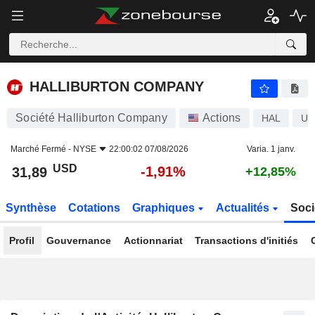
HALLIBURTON COMPANY
31,89
$
-1,91%
HALLIBURTON COMPANY
Société Halliburton Company
Actions
HAL
US
Marché Fermé -
NYSE
22:00:02 07/08/2026
Varia. 1 janv.
USD
-1,91%
31,89
+12,85%
Synthèse
Cotations
Graphiques
Actualités
Soci
Profil
Gouvernance
Actionnariat
Transactions d'initiés