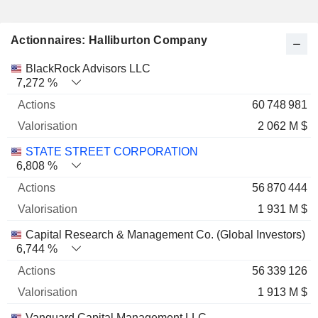
Actionnaires: Halliburton Company
Nom
Actions
%
Valorisation
BlackRock Advisors LLC
7,272 %
60 748 981
2 062 M $
STATE STREET CORPORATION
6,808 %
56 870 444
1 931 M $
Capital Research & Management Co. (Global Investors)
6,744 %
56 339 126
1 913 M $
Vanguard Capital Management LLC