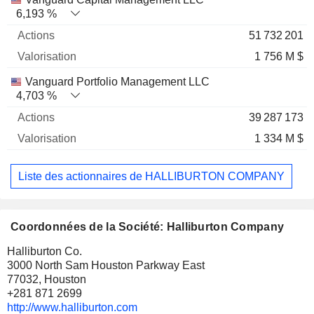
6,193 %
51 732 201
1 756 M $
Vanguard Portfolio Management LLC
4,703 %
39 287 173
1 334 M $
Liste des actionnaires de HALLIBURTON COMPANY
Coordonnées de la Société: Halliburton Company
Halliburton Co.
3000 North Sam Houston Parkway East
77032, Houston
+281 871 2699
http://www.halliburton.com