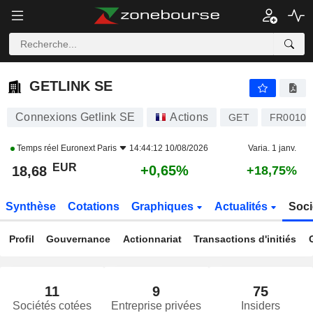
GETLINK SE
18,68
€
+0,65%
GETLINK SE
Connexions Getlink SE
Actions
GET
FR00105
Temps réel
Euronext Paris
14:44:12 10/08/2026
Varia. 1 janv.
EUR
+0,65%
18,68
+18,75%
Synthèse
Cotations
Graphiques
Actualités
Soci
Profil
Gouvernance
Actionnariat
Transactions d'initiés
11
9
75
Sociétés cotées
Entreprise privées
Insiders