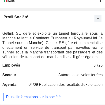
Italie
1
Profil Société
Getlink SE gère et exploite un tunnel ferroviaire sous la
Manche reliant le Continent Européen au Royaume-Uni (le
Tunnel sous la Manche). Getlink SE gère et commercialise
directement un service de transport par navettes via le
Tunnel sous la Manche transportant des passagers et des
véhicules de transport de marchandises. Il gère également
le passage de trains à très grande vitesse (Eurostar) et les
Employés
3 726
services de fret ferroviaire d'autres compagnies ferroviaires
via le Tunnel sous la Manche. Le Groupe gère aussi la filiale
Secteur
Autoroutes et voies ferrées
Europorte (qui comprend la société anglaise GB Railfreight)
qui propose une large gamme de services de fret ferroviaire
Agenda
04/09
Publication des résultats d'exploitation
intégrés à la fois en France et au Royaume-Uni. Le CA par
activité se répartit comme suit : - transport par navettes
(46,3%) : 24 navettes exploitées entre Calais (France) et
Plus d'informations sur la société
Folkestone (Royaume-Uni), réparties entre 15 navettes de
fret (pour le transport des camions) et 9 navettes passagers