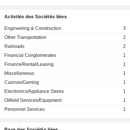
Eiffage Concessions
Benoît de Ruffray
Engineering & Construction
Activités des Sociétés liées
Engineering & Construction
3
Other Transportation
2
Railroads
2
Financial Conglomerates
1
Finance/Rental/Leasing
1
Miscellaneous
1
Casinos/Gaming
1
Electronics/Appliance Stores
1
Oilfield Services/Equipment
1
Personnel Services
1
Pays des Sociétés liées