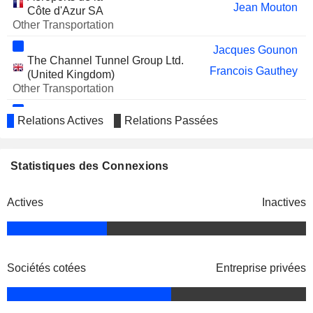
Jean Mouton
Côte d'Azur SA
Other Transportation
Jacques Gounon
The Channel Tunnel Group Ltd.
Francois Gauthey
(United Kingdom)
Other Transportation
Jacques Gounon
Relations Actives
Relations Passées
Eurotunnel Finance Ltd.
Michael Schuller
Finance/Rental/Leasing
Jacques Gounon
Statistiques des Connexions
ElecLink Ltd.
Géraldine Périchon
Engineering & Construction
Actives
Inactives
Steven Moore
Jacques Gounon
GET Elec Ltd.
Patrick Alphonse Lucien Etienne
Financial
Sociétés cotées
Entreprise privées
Conglomerates
Francois Gauthey
Marie Lemarié