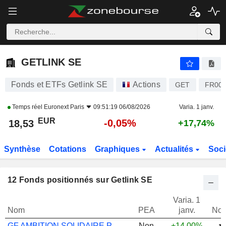
GETLINK SE
18,53
€
-0,05%
GETLINK SE
Fonds et ETFs Getlink SE
Actions
GET
FR001
Temps réel
Euronext Paris
09:51:19 06/08/2026
Varia. 1 janv.
EUR
-0,05%
18,53
+17,74%
Synthèse
Cotations
Graphiques
Actualités
Soci
12
Fonds positionnés sur Getlink SE
Varia. 1
Nom
PEA
janv.
Not
GF AMBITION SOLIDAIRE P
Non
+14,00%