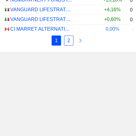
0,
VANGUARD LIFESTRATEGY 40% EQUITY UCITS ETF - DISTRIBUTING - EUR
+4,16%
0,
VANGUARD LIFESTRATEGY 20% EQUITY UCITS ETF - DISTRIBUTING - EUR
+0,60%
0,
CI MARRET ALTERNATIVE ABSOLUTE RETURN BOND ETF - CAD
0,00%
-
1
2