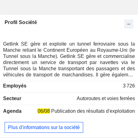
Profil Société
Getlink SE gère et exploite un tunnel ferroviaire sous la
Manche reliant le Continent Européen au Royaume-Uni (le
Tunnel sous la Manche). Getlink SE gère et commercialise
directement un service de transport par navettes via le
Tunnel sous la Manche transportant des passagers et des
véhicules de transport de marchandises. Il gère également
le passage de trains à très grande vitesse (Eurostar) et les
Employés
3 726
services de fret ferroviaire d'autres compagnies ferroviaires
via le Tunnel sous la Manche. Le Groupe gère aussi la filiale
Secteur
Autoroutes et voies ferrées
Europorte (qui comprend la société anglaise GB Railfreight)
qui propose une large gamme de services de fret ferroviaire
Agenda
06/08
Publication des résultats d'exploitation
intégrés à la fois en France et au Royaume-Uni. Le CA par
activité se répartit comme suit : - transport par navettes
(46,3%) : 24 navettes exploitées entre Calais (France) et
Plus d'informations sur la société
Folkestone (Royaume-Uni), réparties entre 15 navettes de
fret (pour le transport des camions) et 9 navettes passagers