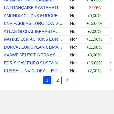
LA FRANÇAISE SYSTEMATIC GLB LIST INFR R
Non
-2,00%
AMUNDI ACTIONS EUROPE ENVIRONNEMENT P
Non
+9,00%
BNP PARIBAS EURO LOW VOL EQUITY CL E ...
Non
+15,00%
ATLAS GLOBAL INFRASTRUCTURE BGBPUNHEDGED
Non
+7,00%
NATIXIS LCR ACTIONS EURO ESG I
Non
+11,00%
DORVAL EUROPEAN CLIMATE INITIATIVE IC
Non
+11,00%
AXAWF SELECT INFRA AX EUR
Non
+3,00%
EDR SICAV EURO SUSTAINABLE EQ I EUR
Non
+19,00%
RUSSELL INV GLOBAL LIST INFRAS I USD
Non
+2,00%
1
2