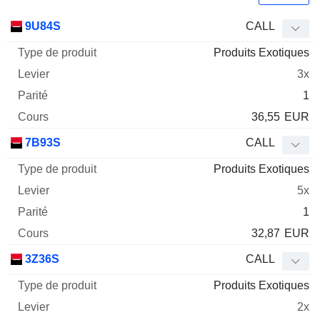
Type
9U84S
CALL
de
Produits Exotiques
Mnemo
Type
produit
Levier
Parité
Cours
3x
1
36,55
EUR
7B93S
CALL
Produits Exotiques
5x
1
32,87
EUR
3Z36S
CALL
Produits Exotiques
2x