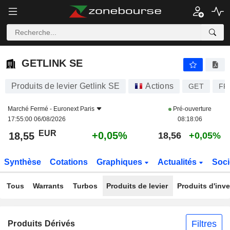
GETLINK SE
18,55
€
+0,05%
GETLINK SE
Produits de levier Getlink SE
Actions
GET
FR
Marché Fermé -
Euronext Paris
Pré-ouverture
17:55:00 06/08/2026
08:18:06
EUR
+0,05%
18,55
18,56
+0,05%
Synthèse
Cotations
Graphiques
Actualités
Soci
Tous
Warrants
Turbos
Produits de levier
Produits d'inv
Filtres
Produits Dérivés