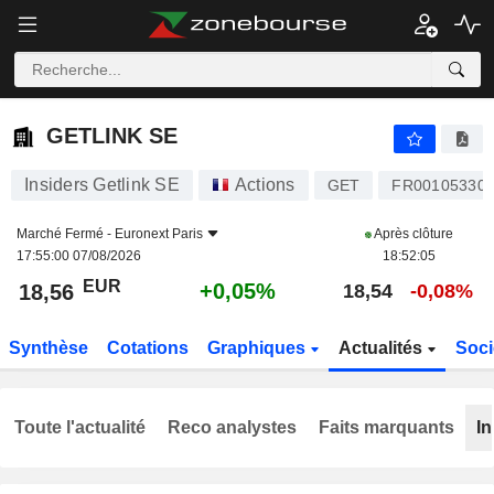
GETLINK SE
18,56
€
+0,05%
GETLINK SE
Insiders Getlink SE
Actions
GET
FR00105330
Marché Fermé -
Euronext Paris
Après clôture
17:55:00 07/08/2026
18:52:05
EUR
+0,05%
18,56
18,54
-0,08%
Synthèse
Cotations
Graphiques
Actualités
Soci
Toute l'actualité
Reco analystes
Faits marquants
In