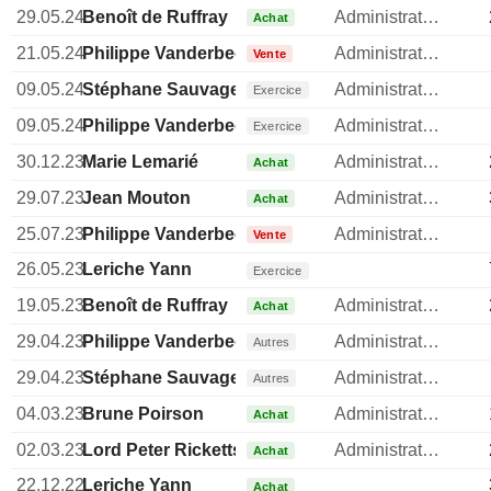
29.05.24
Benoît de Ruffray
Administrateur
Achat
21.05.24
Philippe Vanderbec
Administrateur
Vente
09.05.24
Stéphane Sauvage
Administrateur
Exercice
09.05.24
Philippe Vanderbec
Administrateur
Exercice
30.12.23
Marie Lemarié
Administrateur
Achat
29.07.23
Jean Mouton
Administrateur
Achat
25.07.23
Philippe Vanderbec
Administrateur
Vente
26.05.23
Leriche Yann
Exercice
19.05.23
Benoît de Ruffray
Administrateur
Achat
29.04.23
Philippe Vanderbec
Administrateur
Autres
29.04.23
Stéphane Sauvage
Administrateur
Autres
04.03.23
Brune Poirson
Administrateur
Achat
02.03.23
Lord Peter Ricketts of Shortlands
Administrateur
Achat
22.12.22
Leriche Yann
Achat