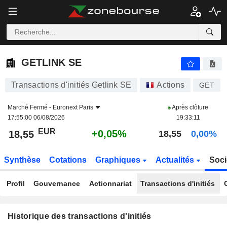
GETLINK SE
GETLINK SE
Transactions d'initiés Getlink SE
Actions
GET
Marché Fermé -
Euronext Paris
Après clôture
17:55:00 06/08/2026
19:33:11
EUR
+0,05%
18,55
18,55
0,00%
Synthèse
Cotations
Graphiques
Actualités
Soci
Profil
Gouvernance
Actionnariat
Transactions d'initiés
Historique des transactions d'initiés