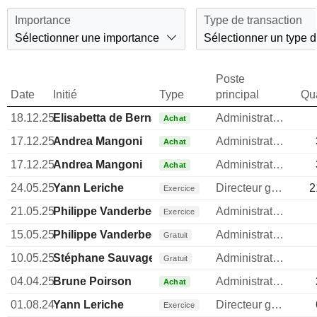
Importance
Type de transaction
Sélectionner une importance
Sélectionner un type d
Poste
Date
Initié
Type
principal
Qua
18.12.25
Elisabetta de Bernardi di Valserra
Administrateur
Achat
17.12.25
Andrea Mangoni
Administrateur
Achat
17.12.25
Andrea Mangoni
Administrateur
Achat
24.05.25
Yann Leriche
Directeur general
2
Exercice
21.05.25
Philippe Vanderbec
Administrateur
Exercice
15.05.25
Philippe Vanderbec
Administrateur
Gratuit
10.05.25
Stéphane Sauvage
Administrateur
Gratuit
04.04.25
Brune Poirson
Administrateur
Achat
01.08.24
Yann Leriche
Directeur general
Exercice