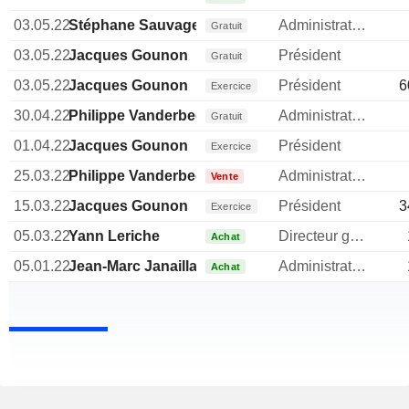
03.05.22
Stéphane Sauvage
Administrateur
Gratuit
03.05.22
Jacques Gounon
Président
Gratuit
03.05.22
Jacques Gounon
Président
6
Exercice
30.04.22
Philippe Vanderbec
Administrateur
Gratuit
01.04.22
Jacques Gounon
Président
Exercice
25.03.22
Philippe Vanderbec
Administrateur
Vente
15.03.22
Jacques Gounon
Président
3
Exercice
05.03.22
Yann Leriche
Directeur general
Achat
05.01.22
Jean-Marc Janaillac
Administrateur
Achat