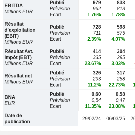
Publié
979
833
EBITDA
Prévision
962
818
Millions EUR
Ecart
1.76%
1.78%
Résultat
Publié
728
598
d'exploitation
Prévision
711
575
(EBIT)
Ecart
2.39%
4.07%
Millions EUR
Résultat Avt.
Publié
414
304
Impôt (EBT)
Prévision
335
295
Millions EUR
Ecart
23.67%
3.03%
Publié
326
317
Résultat net
Prévision
293
258
Millions EUR
Ecart
11.2%
22.73%
Publié
0,60
0,58
BNA
Prévision
0,54
0,47
EUR
Ecart
11.35%
23.08%
Date de
29/02/24
06/03/25
2
publication