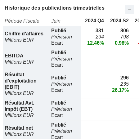
Historique des publications trimestrielles
2024 Q4
2024 S2
2
Période Fiscale
Juin
Publié
331
806
Chiffre d'affaires
Prévision
294
798
Millions EUR
Ecart
12.46%
0.98%
Publié
EBITDA
Prévision
Millions EUR
Ecart
Résultat
Publié
296
d'exploitation
Prévision
235
(EBIT)
Ecart
26.17%
Millions EUR
Résultat Avt.
Publié
Impôt (EBT)
Prévision
Millions EUR
Ecart
Publié
Résultat net
Prévision
Millions EUR
Ecart