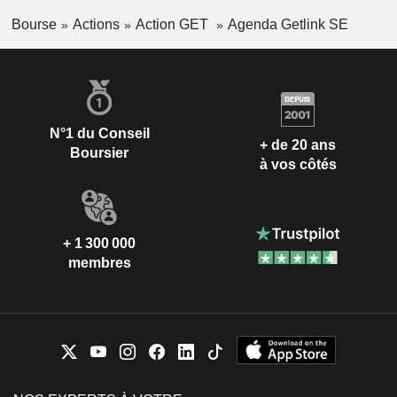
Bourse
Actions
Action GET
Agenda Getlink SE
N°1 du Conseil
+ de 20 ans
Boursier
à vos côtés
+ 1 300 000
membres