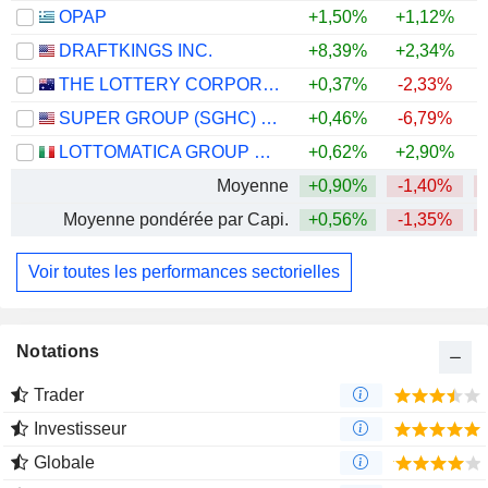
OPAP
+1,50%
+1,12%
DRAFTKINGS INC.
+8,39%
+2,34%
THE LOTTERY CORPORATION LIMITED
+0,37%
-2,33%
SUPER GROUP (SGHC) LIMITED
+0,46%
-6,79%
+
LOTTOMATICA GROUP S.P.A.
+0,62%
+2,90%
Moyenne
+0,90%
-1,40%
Moyenne pondérée par Capi.
+0,56%
-1,35%
Voir toutes les performances sectorielles
Notations
Trader
Investisseur
Globale