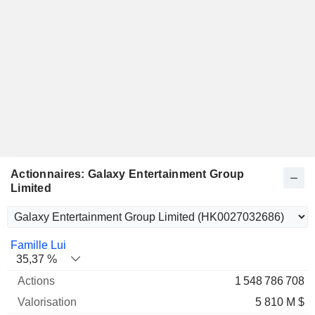
Actionnaires: Galaxy Entertainment Group
Limited
Nom
Actions
%
Valorisation
Famille Lui
35,37 %
1 548 786 708
5 810 M $