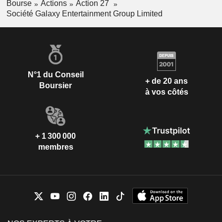
Bourse
Actions
Action 27
Société Galaxy Entertainment Group Limited
N°1 du Conseil
+ de 20 ans
Boursier
à vos côtés
+ 1 300 000
membres