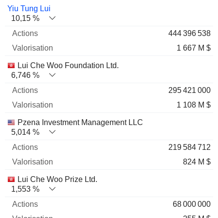
Yiu Tung Lui
10,15 %
444 396 538
1 667 M $
Lui Che Woo Foundation Ltd.
6,746 %
295 421 000
1 108 M $
Pzena Investment Management LLC
5,014 %
219 584 712
824 M $
Lui Che Woo Prize Ltd.
1,553 %
68 000 000