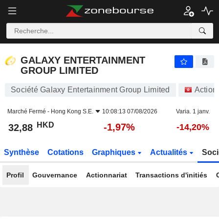
GALAXY ENTERTAINMENT GROUP LIMITED
32,88
$
-1,97%
GALAXY ENTERTAINMENT
GROUP LIMITED
Société Galaxy Entertainment Group Limited
Action
Marché Fermé -
Hong Kong S.E.
10:08:13 07/08/2026
Varia. 1 janv.
HKD
-1,97%
32,88
-14,20%
Synthèse
Cotations
Graphiques
Actualités
Soci
Profil
Gouvernance
Actionnariat
Transactions d'initiés