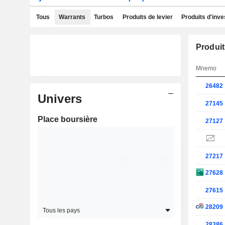
Tous
Warrants
Turbos
Produits de levier
Produits d'inv
Produit
Mnemo
26482
Univers
27145
Place boursière
27127
27217
27628
27615
28209
Tous les pays
28386