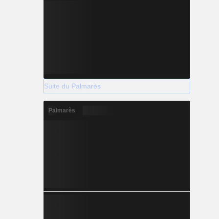
Suite du Palmarès
Palmarès