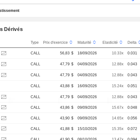
estissement
s Dérivés
Type
Prix d'exercice
Maturité
Elasticité
Delta
CALL
56,83
$
18/09/2026
10.33x
0.031
CALL
47,79
$
04/09/2026
12.88x
0.043
CALL
47,79
$
04/09/2026
12.88x
0.043
CALL
43,88
$
16/09/2026
15.24x
0.051
CALL
47,79
$
04/09/2026
12.88x
0.043
CALL
43,86
$
09/09/2026
15.67x
0.048
CALL
43,90
$
09/09/2026
14.65x
0.056
CALL
41,88
$
15/10/2026
15.35x
0.072
CALL
41,90
$
08/10/2026
13.47x
0.094