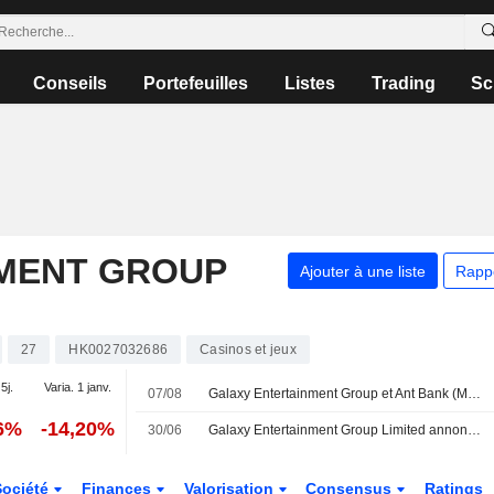
Conseils
Portefeuilles
Listes
Trading
Sc
MENT GROUP
Ajouter à une liste
Rapp
27
HK0027032686
Casinos et jeux
5j.
Varia. 1 janv.
07/08
Galaxy Entertainment Group et Ant Bank (Macao) Limited lancent un point de services financiers au Galaxy Macau
86%
-14,20%
30/06
Galaxy Entertainment Group Limited annonce un changement de secrétaire général à compter du 1er juillet 2026
Société
Finances
Valorisation
Consensus
Ratings