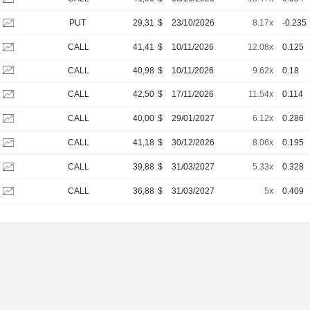
PUT
29,31
$
23/10/2026
8.17x
-0.235
CALL
41,41
$
10/11/2026
12.08x
0.125
CALL
40,98
$
10/11/2026
9.62x
0.18
CALL
42,50
$
17/11/2026
11.54x
0.114
CALL
40,00
$
29/01/2027
6.12x
0.286
CALL
41,18
$
30/12/2026
8.06x
0.195
CALL
39,88
$
31/03/2027
5.33x
0.328
CALL
36,88
$
31/03/2027
5x
0.409