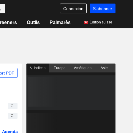
Connexion
S'abonner
reeners
Outils
Palmarès
Édition suisse
Indices
Europe
Amériques
Asie
ort PDF
CI
CI
Agenda
Secteur
Dérivés
Fonds et ETFs