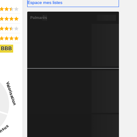
Espace mes listes
Palmarès
BBB