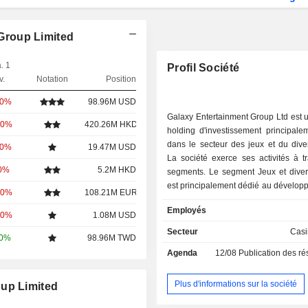
Group Limited
. 1
Profil Société
v.
Notation
Position
00%
98.96M USD
Galaxy Entertainment Group Ltd est 
00%
420.26M HKD
holding d'investissement principale
dans le secteur des jeux et du dive
00%
19.47M USD
La société exerce ses activités à tr
00%
5.2M HKD
segments. Le segment Jeux et diver
est principalement dédié au dévelop
00%
108.21M EUR
l’exploitation de complexes tou
Employés
intégrés, d’hôtels et de jeux de
00%
1.08M USD
d’autres formes de jeux de casino à
Secteur
Casi
00%
98.96M TWD
segment assure également la pre
Agenda
12/08
Publication des résultat
services d’accueil et de services c
segment Matériaux de constru
principalement dédié à la fabrication,
Plus d'informations sur la société
oup Limited
et à la distribution de matériaux de c