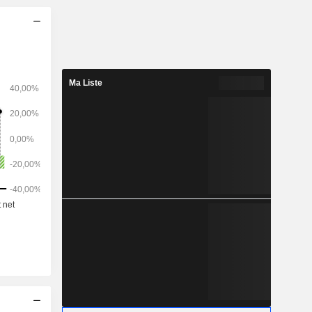
en Chine
treprise et
x activités
 la gestion
 fonctions
Ma Liste