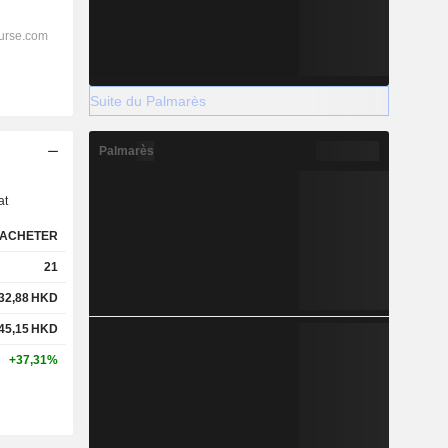
Suite du Palmarès
Palmarès
s
at
ACHETER
21
32,88
HKD
45,15
HKD
+37,31%