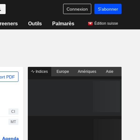
Connexion
S'abonner
reeners
Outils
Palmarès
Édition suisse
Indices
Europe
Amériques
Asie
ort PDF
CI
MT
Agenda
Secteur
Dérivés
Fonds et ETFs