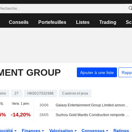
Conseils
Portefeuilles
Listes
Trading
Sc
MENT GROUP
Ajouter à une liste
Rapp
ions
27
HK0027032686
Casinos et jeux
5j.
Varia. 1 janv.
30/06
Galaxy Entertainment Group Limited annonce un changement de secrétaire général à compter du 1er juillet 2026
86%
-14,20%
28/05
Suzhou Gold Mantis Construction remporte un appel d'offres pour un complexe hôtelier à Macao
Société
Finances
Valorisation
Consensus
Ratings