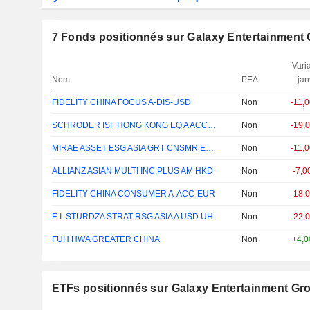
7
Fonds positionnés sur Galaxy Entertainment 
Varia
Nom
PEA
jan
FIDELITY CHINA FOCUS A-DIS-USD
Non
-11,
SCHRODER ISF HONG KONG EQ A ACC HKD
Non
-19,
MIRAE ASSET ESG ASIA GRT CNSMR EQ A USD
Non
-11,
ALLIANZ ASIAN MULTI INC PLUS AM HKD
Non
-7,
FIDELITY CHINA CONSUMER A-ACC-EUR
Non
-18,
E.I. STURDZA STRAT RSG ASIA A USD UH
Non
-22,
FUH HWA GREATER CHINA
Non
+4,
ETFs positionnés sur Galaxy Entertainment Gr