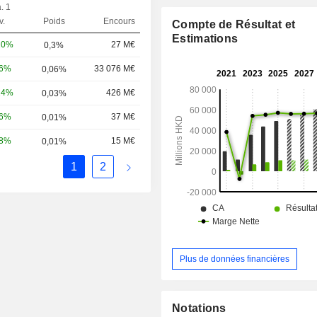
à Hong Kong, à Macao et 
. 1
continentale. Le segment Gestion d’en
v.
Poids
Encours
Compte de Résultat et
trésorerie est principalement dédié au
Estimations
au niveau de l’entreprise, notamment
20%
27 M€
0,3%
centralisée de la trésorerie et les
06%
33 076 M€
0,06%
administratives.
24%
426 M€
0,03%
16%
37 M€
0,01%
58%
15 M€
0,01%
1
2
Plus de données financières
Notations