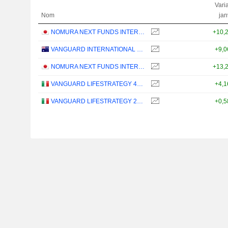
Varia
Nom
jan
NOMURA NEXT FUNDS INTERNATIONAL EQUITY MSCI-KOKUSAI (YEN-HEDGED) ETF - JPY
+10,
VANGUARD INTERNATIONAL EQUITY INDEX FUNDS - VANGUARD FTSE ALL-WORLD EX-US ETF
+9,
NOMURA NEXT FUNDS INTERNATIONAL EQUITY MSCI-KOKUSAI (UNHEDGED) ETF - JPY
+13,
VANGUARD LIFESTRATEGY 40% EQUITY UCITS ETF - DISTRIBUTING - EUR
+4,
VANGUARD LIFESTRATEGY 20% EQUITY UCITS ETF - DISTRIBUTING - EUR
+0,