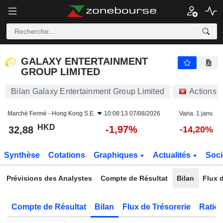
GALAXY ENTERTAINMENT GROUP LIMITED
32,88
$
-1,97%
GALAXY ENTERTAINMENT
GROUP LIMITED
Bilan Galaxy Entertainment Group Limited
Actions
Marché Fermé -
Hong Kong S.E.
10:08:13 07/08/2026
Varia. 1 janv.
HKD
-1,97%
32,88
-14,20%
Synthèse
Cotations
Graphiques
Actualités
Soci
Prévisions des Analystes
Compte de Résultat
Bilan
Flux d
Compte de Résultat
Bilan
Flux de Trésorerie
Ratios