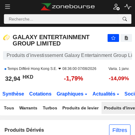
GALAXY ENTERTAINMENT GROUP LIMITED
32,94
$
-1,79%
GALAXY ENTERTAINMENT
GROUP LIMITED
Produits d'investissement Galaxy Entertainment Group Li
Temps Différé
Hong Kong S.E.
08:36:00 07/08/2026
Varia. 1 janv.
HKD
-1,79%
32,94
-14,09%
Synthèse
Cotations
Graphiques
Actualités
Soci
Tous
Warrants
Turbos
Produits de levier
Produits d'inv
Filtres
Produits Dérivés