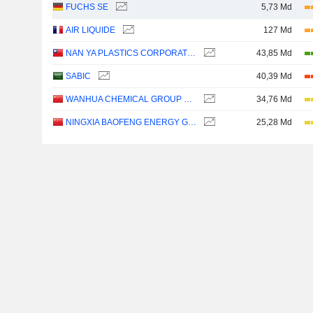
FUCHS SE
5,73 Md
AIR LIQUIDE
127 Md
NAN YA PLASTICS CORPORATION
43,85 Md
SABIC
40,39 Md
WANHUA CHEMICAL GROUP CO., LTD.
34,76 Md
NINGXIA BAOFENG ENERGY GROUP CO., LTD.
25,28 Md