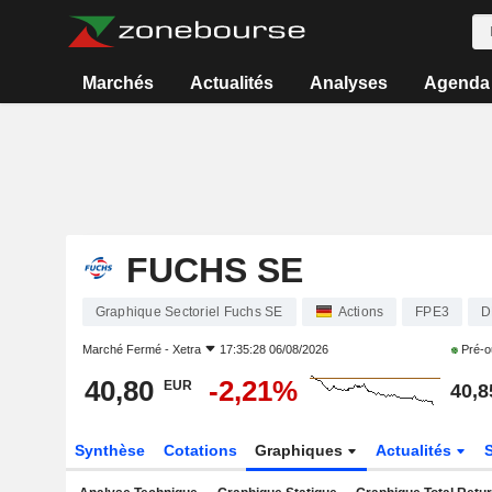
Marchés
Actualités
Analyses
Agenda
FUCHS SE
Graphique Sectoriel Fuchs SE
Actions
FPE3
D
Marché Fermé -
Xetra
17:35:28 06/08/2026
Pré-o
40,80
-2,21%
EUR
40,8
Synthèse
Cotations
Graphiques
Actualités