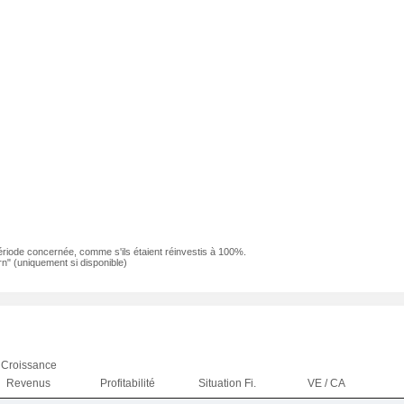
ériode concernée, comme s'ils étaient réinvestis à 100%.
n" (uniquement si disponible)
Croissance
Revenus
Profitabilité
Situation Fi.
VE / CA