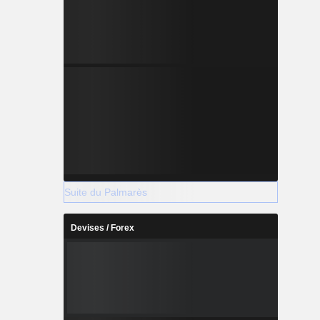
Suite du Palmarès
Devises / Forex