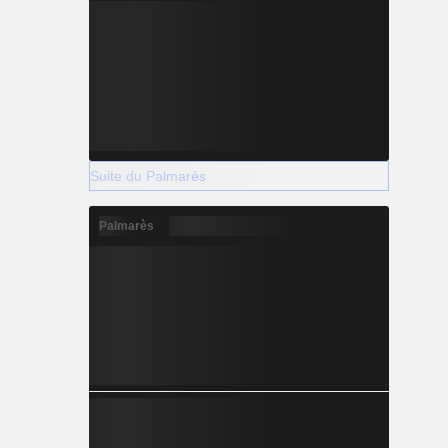
Suite du Palmarès
Palmarès