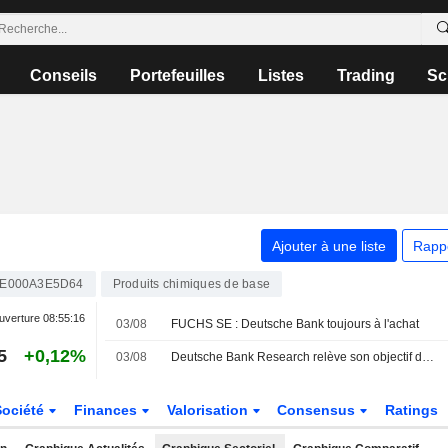
Conseils
Portefeuilles
Listes
Trading
Sc
Ajouter à une liste
Rapp
E000A3E5D64
Produits chimiques de base
uverture
08:55:16
03/08
FUCHS SE : Deutsche Bank toujours à l'achat
5
+0,12%
03/08
Deutsche Bank Research relève son objectif de cours pour Fuchs SE à 54 euros - " Acheter »
Société
Finances
Valorisation
Consensus
Ratings