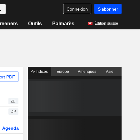
Connexion
S'abonner
reeners
Outils
Palmarès
Édition suisse
Indices
Europe
Amériques
Asie
ort PDF
ZD
DP
Agenda
Secteur
Dérivés