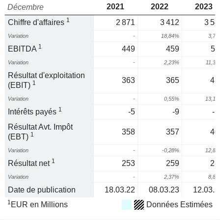
2021
2022
2023
Décembre
1
Chiffre d'affaires
2 871
3 412
3 54
Variation
-
18,84%
3,7
1
EBITDA
449
459
51
Variation
-
2,23%
11,3
Résultat d'exploitation
363
365
41
1
(EBIT)
Variation
-
0,55%
13,1
1
Intérêts payés
-5
-9
-1
Résultat Avt. Impôt
358
357
40
1
(EBT)
Variation
-
-0,28%
12,8
1
Résultat net
253
259
28
Variation
-
2,37%
8,8
Date de publication
18.03.22
08.03.23
12.03.2
1
EUR en Millions
Données Estimées