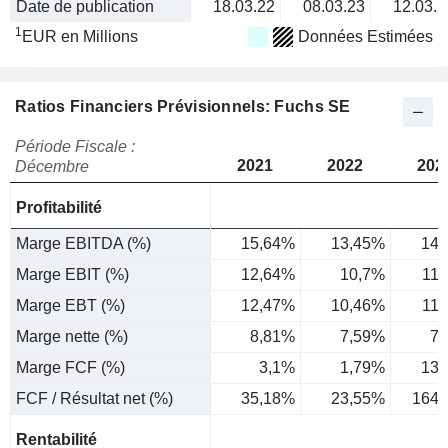
Date de publication
18.03.22
08.03.23
12.03.2
1
EUR en Millions
Données Estimées
Ratios Financiers Prévisionnels: Fuchs SE
Période Fiscale :
2021
2022
202
Décembre
Profitabilité
Marge EBITDA (%)
15,64%
13,45%
14,
Marge EBIT (%)
12,64%
10,7%
11
Marge EBT (%)
12,47%
10,46%
11
Marge nette (%)
8,81%
7,59%
7,
Marge FCF (%)
3,1%
1,79%
13,
FCF / Résultat net (%)
35,18%
23,55%
164,
Rentabilité