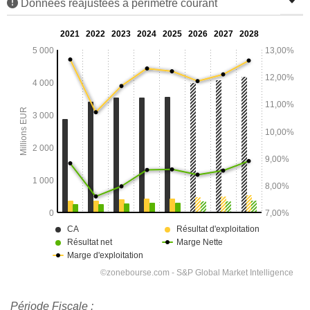
Données réajustées à périmètre courant
Période Fiscale :