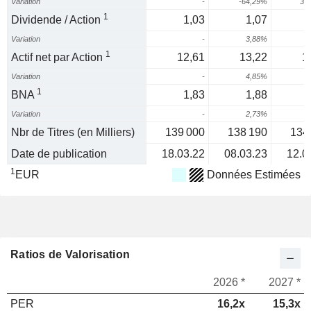
Variation
-
-64,29%
33
1
Dividende / Action
1,03
1,07
Variation
-
3,88%
1
Actif net par Action
12,61
13,22
1
Variation
-
4,85%
-
1
BNA
1,83
1,88
Variation
-
2,73%
1
Nbr de Titres (en Milliers)
139 000
138 190
134
Date de publication
18.03.22
08.03.23
12.0
1
EUR
Données Estimées
Ratios de Valorisation
2026 *
2027 *
PER
16,2x
15,3x