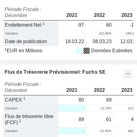
Période Fiscale :
2021
2022
2023
Décembre
1
Endettement Net
-97
60
-11
Variation
-
161,86%
-286,6
Date de publication
18.03.22
08.03.23
12.03.2
1
EUR en Millions
Données Estimées
Flux de Trésorerie Prévisionnel: Fuchs SE
Période Fiscale :
2021
2022
2023
Décembre
1
CAPEX
80
69
8
Variation
-
-13,75%
20,2
Flux de trésorerie libre
89
61
46
1
(FCF)
Variation
-
-31,46%
662,