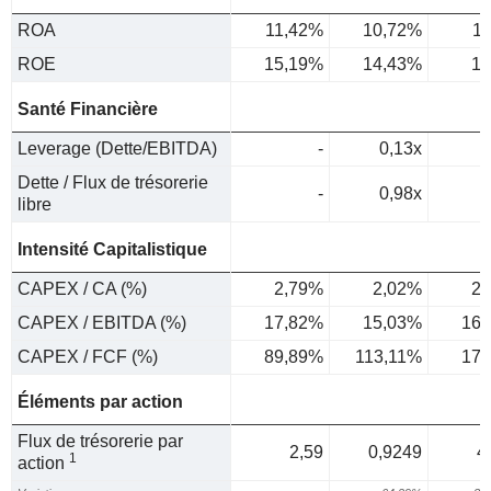
ROA
11,42%
10,72%
1
ROE
15,19%
14,43%
15
Santé Financière
Leverage (Dette/EBITDA)
-
0,13x
Dette / Flux de trésorerie
-
0,98x
libre
Intensité Capitalistique
CAPEX / CA (%)
2,79%
2,02%
2,
CAPEX / EBITDA (%)
17,82%
15,03%
16,
CAPEX / FCF (%)
89,89%
113,11%
17,
Éléments par action
Flux de trésorerie par
2,59
0,9249
4
1
action