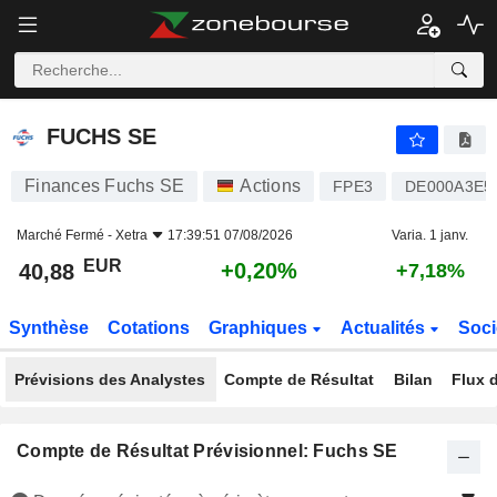
FUCHS SE
40,88
€
+0,20%
FUCHS SE
Finances Fuchs SE
Actions
FPE3
DE000A3E5
Marché Fermé -
Xetra
17:39:51 07/08/2026
Varia. 1 janv.
EUR
+0,20%
40,88
+7,18%
Synthèse
Cotations
Graphiques
Actualités
Soci
Prévisions des Analystes
Compte de Résultat
Bilan
Flux d
Compte de Résultat Prévisionnel: Fuchs SE