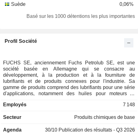
Suède
0,06%
Afrique du Sud
0,06%
Basé sur les 1000 détentions les plus importantes
Autriche
0,03%
Danemark
0,02%
Profil Société
Hong Kong
0,01%
Italie
0,01%
Australie
0,01%
FUCHS SE, anciennement Fuchs Petrolub SE, est une
société basée en Allemagne qui se consacre au
Canada
0,01%
développement, à la production et à la fourniture de
Japon
0,01%
lubrifiants et de produits connexes pour l'industrie. Sa
gamme de produits comprend des lubrifiants pour une série
d'applications, notamment des huiles pour moteurs et
engrenages pour véhicules et motocyclettes, des agents de
Employés
7 148
démoulage pour la coulée du béton et du ciment, des fluides
pour le travail des métaux, qui sont utilisés pour le
Secteur
Produits chimiques de base
refroidissement, la lubrification et le rinçage des machines ;
les lubrifiants pour le formage des métaux, y compris les
Agenda
30/10
Publication des résultats - Q3 2026
huiles de prélubrification et les huiles d'emboutissage
compatibles avec les procédés, qui sont adaptés à une série