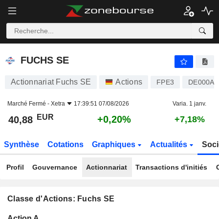
FUCHS SE
40,88
€
+0,20%
FUCHS SE
Actionnariat Fuchs SE
Actions
FPE3
DE000A3
Marché Fermé -
Xetra
17:39:51 07/08/2026
Varia. 1 janv.
EUR
+0,20%
40,88
+7,18%
Synthèse
Cotations
Graphiques
Actualités
Soci
Profil
Gouvernance
Actionnariat
Transactions d'initiés
Classe d'Actions: Fuchs SE
Flottant
Action A