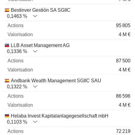
Bestinver Gestión SA SGIIC
0,1463 %
95 805
4 M €
LLB Asset Management AG
0,1336 %
87 500
4 M €
Andbank Wealth Management SGIIC SAU
0,1322 %
86 596
4 M €
Helaba Invest Kapitalanlagegesellschaft mbH
0,1103 %
72 219