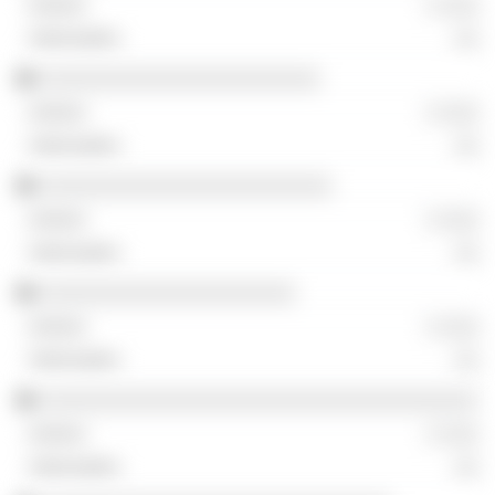
░ ░░░
░░
░░░░░░░░░░░░░░░░░░░░░░░
░ ░░░
░░
░░░░░░░░░░░░░░░░░░░░░░░░
░ ░░░
░░
░░░░░░░░░░░░░░░░░░░░░
░ ░░░
░░
░░░░░░░░░░░░░░░░░░░░░░░░░░░░░░░░░░░░
░ ░░░
░░