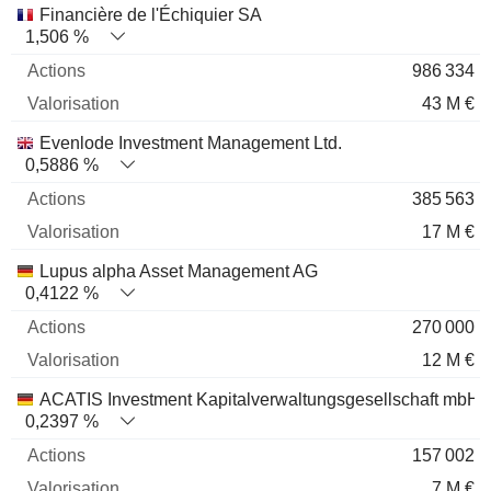
Nom
Actions
%
Valorisation
Financière de l'Échiquier SA
1,506 %
986 334
43 M €
Evenlode Investment Management Ltd.
0,5886 %
385 563
17 M €
Lupus alpha Asset Management AG
0,4122 %
270 000
12 M €
ACATIS Investment Kapitalverwaltungsgesellschaft mbH
0,2397 %
157 002
7 M €