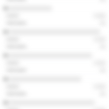
░░░░░░░░░░░░░░░░
░ ░░░
░░
░░░░░░░░░░░░░░░░░░░░░░░░░░░░░░░░░░
░ ░░░
░░
░░░░░░░░░░░░░░░░░░░░░░░░░░░░░░░
░ ░░░
░░
░░░░░░░░░░░░░░░░░░░░░░░░░░░
░ ░░░
░░
░░░░░░░░░░░░░░░░░░░░░░░░░░░░░░░░