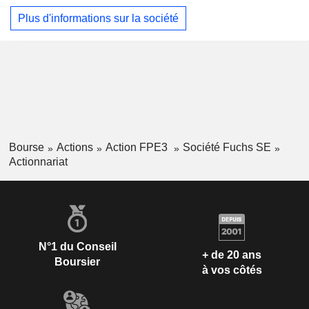
de procédés de formage des métaux ; les produits
Plus d'informations sur la société
anticorrosion, conçus pour protéger les surfaces métalliques
nues des machines et des composants ; les huiles de
trempe, utilisées dans le traitement thermique des métaux ;
diverses graisses pour les automobiles et l'industrie lourde ;
les lubrifiants industriels, et les lubrifiants rapidement
biodégradables. La société exerce ses activités dans trois
secteurs géographiques : L'Europe, l'Asie-Pacifique,
l'Afrique et l'Amérique du Nord et du Sud.
Bourse
Actions
Action FPE3
Société Fuchs SE
Actionnariat
N°1 du Conseil
+ de 20 ans
Boursier
à vos côtés