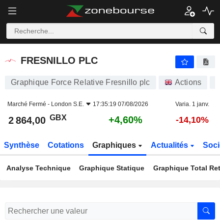
FRESNILLO PLC
2 864,00
p
+4,60%
FRESNILLO PLC
Graphique Force Relative Fresnillo plc
Actions
Marché Fermé -
London S.E.
17:35:19 07/08/2026
Varia. 1 janv.
GBX
+4,60%
2 864,00
-14,10%
Synthèse
Cotations
Graphiques
Actualités
Soci
Analyse Technique
Graphique Statique
Graphique Total Re