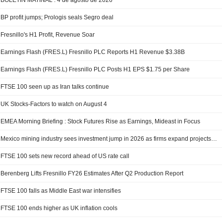
BOLETÍN MATINAL : 4 de agosto de 2026
BP profit jumps; Prologis seals Segro deal
Fresnillo's H1 Profit, Revenue Soar
Earnings Flash (FRES.L) Fresnillo PLC Reports H1 Revenue $3.38B
Earnings Flash (FRES.L) Fresnillo PLC Posts H1 EPS $1.75 per Share
FTSE 100 seen up as Iran talks continue
UK Stocks-Factors to watch on August 4
EMEA Morning Briefing : Stock Futures Rise as Earnings, Mideast in Focus
Mexico mining industry sees investment jump in 2026 as firms expand projects, buy equipment
FTSE 100 sets new record ahead of US rate call
Berenberg Lifts Fresnillo FY26 Estimates After Q2 Production Report
FTSE 100 falls as Middle East war intensifies
FTSE 100 ends higher as UK inflation cools