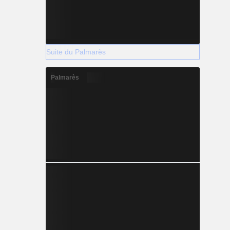
Suite du Palmarès
Palmarès