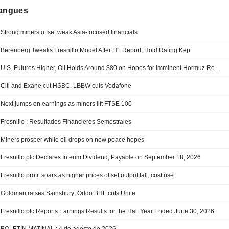
langues
Strong miners offset weak Asia-focused financials
Berenberg Tweaks Fresnillo Model After H1 Report; Hold Rating Kept
U.S. Futures Higher, Oil Holds Around $80 on Hopes for Imminent Hormuz Reopening
Citi and Exane cut HSBC; LBBW cuts Vodafone
Next jumps on earnings as miners lift FTSE 100
Fresnillo : Resultados Financieros Semestrales
Miners prosper while oil drops on new peace hopes
Fresnillo plc Declares Interim Dividend, Payable on September 18, 2026
Fresnillo profit soars as higher prices offset output fall, cost rise
Goldman raises Sainsbury; Oddo BHF cuts Unite
Fresnillo plc Reports Earnings Results for the Half Year Ended June 30, 2026