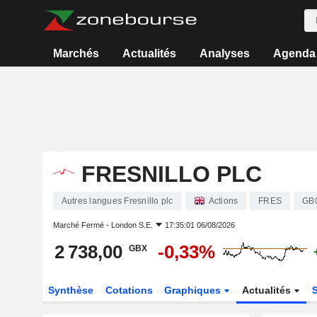
Marchés
Actualités
Analyses
Agenda
FRESNILLO PLC
Autres langues Fresnillo plc
Actions
FRES
GB
Marché Fermé -
London S.E.
17:35:01 06/08/2026
2 738,00
-0,33%
GBX
Synthèse
Cotations
Graphiques
Actualités