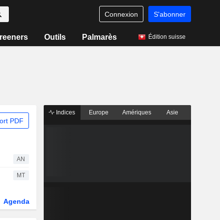
Connexion
S'abonner
reeners
Outils
Palmarès
Édition suisse
Indices
Europe
Amériques
Asie
ort PDF
AN
MT
Agenda
Secteur
Dérivés
Fonds et ETFs