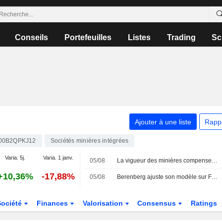
Conseils
Portefeuilles
Listes
Trading
Sc
Ajouter à une liste
Rapp
00B2QPKJ12
Sociétés minières intégrées
Varia. 5j.
Varia. 1 janv.
05/08
La vigueur des minières compense la faiblesse des valeurs financières exposées à l'Asie
+10,36%
-17,88%
05/08
Berenberg ajuste son modèle sur Fresnillo après les résultats du premier semestre ; recommandation " Conserver » maintenue
Société
Finances
Valorisation
Consensus
Ratings