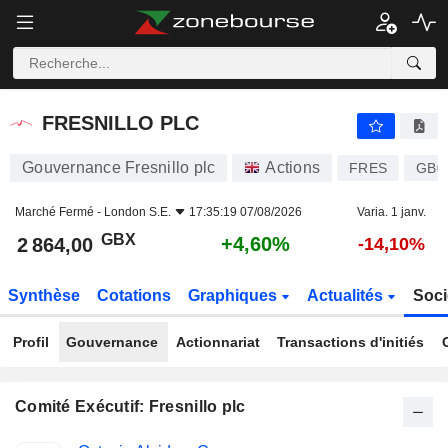
FRESNILLO PLC
2 864,00
p
+4,60%
FRESNILLO PLC
Gouvernance Fresnillo plc
Actions
FRES
GB0
Marché Fermé -
London S.E.
17:35:19 07/08/2026
Varia. 1 janv.
GBX
+4,60%
2 864,00
-14,10%
Synthèse
Cotations
Graphiques
Actualités
Soci
Profil
Gouvernance
Actionnariat
Transactions d'initiés
Comité Exécutif: Fresnillo plc
Fonctions