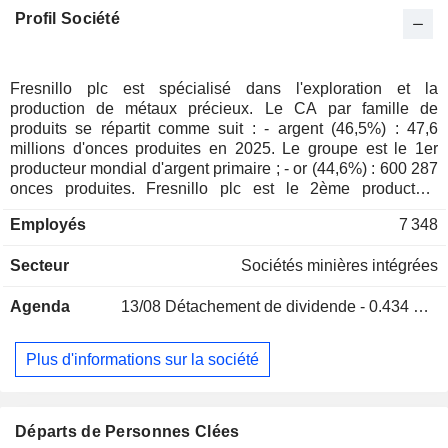
Profil Société
Fresnillo plc est spécialisé dans l'exploration et la
production de métaux précieux. Le CA par famille de
produits se répartit comme suit : - argent (46,5%) : 47,6
millions d'onces produites en 2025. Le groupe est le 1er
producteur mondial d'argent primaire ; - or (44,6%) : 600 287
onces produites. Fresnillo plc est le 2ème producteur
mexicain d'or ; - zinc (6,2%) : 105,9 Kt produites ; - plomb
Employés
7 348
(2,7%) : 62,1 Kt produites. A fin 2025, le groupe exploite 7
mines implantées au Mexique (Fresnillo, Ciénega,
Secteur
Sociétés minières intégrées
Herradura, Saucito, Noche Buena, Juanicipio et San Julián).
Agenda
13/08
Détachement de dividende - 0.434 GBX
Plus d'informations sur la société
Départs de Personnes Clées