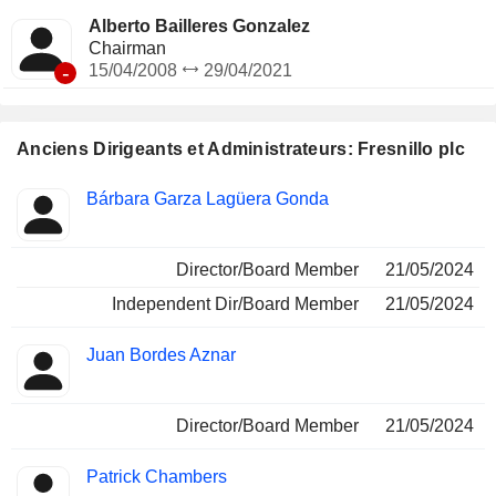
Alberto Bailleres Gonzalez
Chairman
-
15/04/2008
29/04/2021
Anciens Dirigeants et Administrateurs: Fresnillo plc
Fonctions
Bárbara Garza Lagüera Gonda
Insider
occupées
Director/Board Member
21/05/2024
Independent Dir/Board Member
21/05/2024
Juan Bordes Aznar
Director/Board Member
21/05/2024
Patrick Chambers