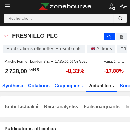
FRESNILLO PLC
2 738,00
p
-0,33%
FRESNILLO PLC
Publications officielles Fresnillo plc
Actions
FRE
Marché Fermé -
London S.E.
17:35:01 06/08/2026
Varia. 1 janv.
GBX
-0,33%
2 738,00
-17,88%
Synthèse
Cotations
Graphiques
Actualités
Soci
Toute l'actualité
Reco analystes
Faits marquants
In
Publications officielles