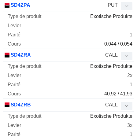
Type
SD4ZPA
PUT
de
Exotische Produkte
Mnemo
Type
produit
Levier
Parité
Cours
-
1
0.044 / 0.054
SD4ZRA
CALL
Exotische Produkte
2x
1
40.92 / 41.93
SD4ZRB
CALL
Exotische Produkte
3x
1