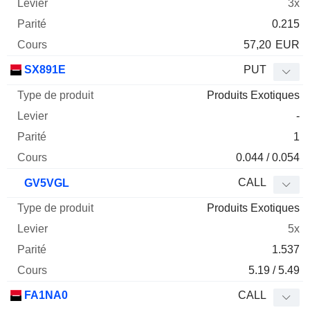
3x
0.215
57,20
EUR
SX891E
PUT
Produits Exotiques
-
1
0.044 / 0.054
CALL
GV5VGL
Produits Exotiques
5x
1.537
5.19 / 5.49
FA1NA0
CALL