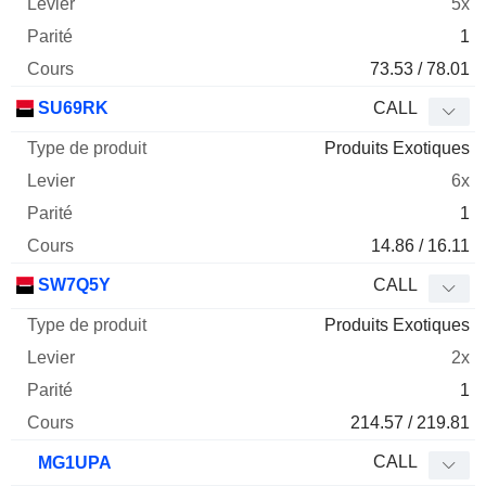
5x
1
73.53 / 78.01
SU69RK
CALL
Produits Exotiques
6x
1
14.86 / 16.11
SW7Q5Y
CALL
Produits Exotiques
2x
1
214.57 / 219.81
CALL
MG1UPA