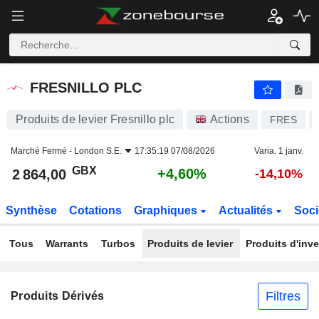
FRESNILLO PLC
2 864,00
p
+4,60%
FRESNILLO PLC
Produits de levier Fresnillo plc
Actions
FRES
Marché Fermé -
London S.E.
17:35:19 07/08/2026
Varia. 1 janv.
GBX
+4,60%
2 864,00
-14,10%
Synthèse
Cotations
Graphiques
Actualités
Soci
Tous
Warrants
Turbos
Produits de levier
Produits d'inv
Filtres
Produits Dérivés