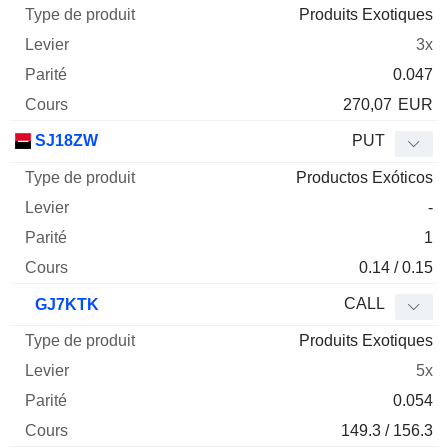
Produits Exotiques
3x
0.047
270,07
EUR
SJ18ZW
PUT
Productos Exóticos
-
1
0.14 / 0.15
CALL
GJ7KTK
Produits Exotiques
5x
0.054
149.3 / 156.3