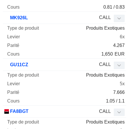
0.81 / 0.83
CALL
MK926L
Produits Exotiques
6x
4.267
1,650
EUR
CALL
GU11CZ
Produits Exotiques
5x
7.666
1.05 / 1.1
FA8BGT
CALL
Produits Exotiques