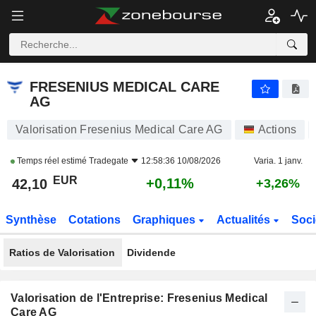
FRESENIUS MEDICAL CARE AG
42,10
€
+0,11%
FRESENIUS MEDICAL CARE
AG
Valorisation Fresenius Medical Care AG
Actions
Temps réel estimé
Tradegate
12:58:36 10/08/2026
Varia. 1 janv.
EUR
+0,11%
42,10
+3,26%
Synthèse
Cotations
Graphiques
Actualités
Soci
Ratios de Valorisation
Dividende
Valorisation de l'Entreprise: Fresenius Medical
Care AG