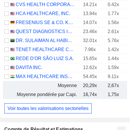
CVS HEALTH CORPORATION
14.21x
0.42x
HCA HEALTHCARE, INC.
13.94x
1.77x
FRESENIUS SE & CO. KGAA
14.07x
1.56x
QUEST DIAGNOSTICS INCORPORATED
23.46x
2.61x
DR. SULAIMAN AL HABIB MEDICAL SERVICES GROUP COMPANY
32.01x
5.76x
TENET HEALTHCARE CORPORATION
7.96x
1.42x
REDE D'OR SÃO LUIZ S.A.
15.65x
1.44x
DAVITA INC.
12.62x
1.59x
MAX HEALTHCARE INSTITUTE LIMITED
54.45x
9.11x
Moyenne
20,29x
2,67x
Moyenne pondérée par Capi.
16,74x
1,75x
Voir toutes les valorisations sectorielles
Compte de Résultat et Estimations