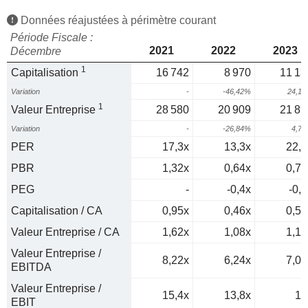
Données réajustées à périmètre courant
Période Fiscale :
2021
2022
2023
Décembre
1
Capitalisation
16 742
8 970
11 13
Variation
-
-46,42%
24,1
1
Valeur Entreprise
28 580
20 909
21 89
Variation
-
-26,84%
4,7
PER
17,3x
13,3x
22,3
PBR
1,32x
0,64x
0,75
PEG
-
-0,4x
-0,9
Capitalisation / CA
0,95x
0,46x
0,57
Valeur Entreprise / CA
1,62x
1,08x
1,13
Valeur Entreprise /
8,22x
6,24x
7,02
EBITDA
Valeur Entreprise /
15,4x
13,8x
16
EBIT