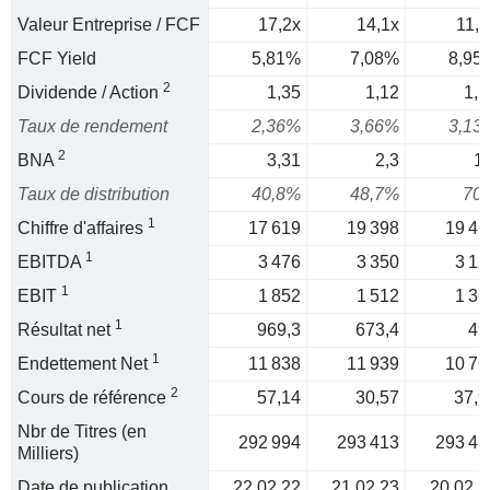
Valeur Entreprise / FCF
17,2x
14,1x
11,2
FCF Yield
5,81%
7,08%
8,95
2
Dividende / Action
1,35
1,12
1,1
Taux de rendement
2,36%
3,66%
3,13
2
BNA
3,31
2,3
1,
Taux de distribution
40,8%
48,7%
70
1
Chiffre d'affaires
17 619
19 398
19 45
1
EBITDA
3 476
3 350
3 12
1
EBIT
1 852
1 512
1 36
1
Résultat net
969,3
673,4
49
1
Endettement Net
11 838
11 939
10 76
2
Cours de référence
57,14
30,57
37,9
Nbr de Titres (en
292 994
293 413
293 41
Milliers)
Date de publication
22.02.22
21.02.23
20.02.2