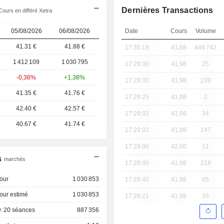
Dernières Transactions
ours en différé Xetra
05/08/2026
06/08/2026
Date
Cours
Volume
41.31 €
41.88 €
17:35:19
41,88
446 742
1 412 109
1 030 795
17:29:30
41,98
25
-0,36%
+1,38%
17:29:30
41,98
239
41.35 €
41.76 €
17:29:25
41,98
2
42.40 €
42.57 €
17:29:02
41,98
34
40.67 €
41.74 €
17:29:02
41,98
147
17:29:00
42,00
11
s
marchés
17:28:40
41,98
218
our
1 030 853
17:28:40
41,98
65
our estimé
1 030 853
17:28:21
41,98
35
. 20 séances
887 356