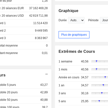
e du jour
1,16
. 20 séances EUR
37 162 469,28
Graphique
. 20 séances USD
42 819 711,98
Durée
Période
ord 1
11 514 420
ord 2
9 449 595
Plus de graphiques
ord 3
8 363 967
pital moyenne
0
Extrêmes de Cours
ottant moyenne
0,01
1 semaine
40,56
1 mois
40,56
urs
Année en cours
34,57
bile 5 jours
43,27
1 an
34,57
bile 20 jours
42,89
3 ans
30,16
bile 50 jours
40,88
5 ans
25,95
bile 100 jours
39,7