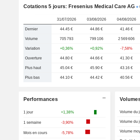
Cotations 5 jours: Fresenius Medical Care AG
C
31/07/2026
03/08/2026
04/08/2026
Dernier
44.45 €
44.86 €
41.46 €
Volume
705 793
799 106
2 569 606
Variation
+0,36%
+0,92%
-7,58%
Ouverture
44.80 €
44.66 €
41.30 €
Plus haut
45.04 €
45.90 €
43.16 €
Plus bas
44.10 €
44.42 €
40.56 €
Performances
Volume
Volume du j
1 jour
+1,38%
Volume du j
1 semaine
-3,90%
Volume moy
Mois en cours
-5,78%