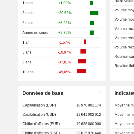
Ratio Volum
1 mois
+1,90%
Volume moy
3 mois
+20,62%
Volume moy
6 mois
+3,46%
Volume rec
Année en cours
+2,75%
Volume rec
1 an
-1,57%
Volume rec
3 ans
-10,97%
Rotation ca
5 ans
-37,81%
Rotation fl
10 ans
-49,65%
Données de base
Indicate
Capitalisation (EUR)
10 970 902 174
Moyenne mo
Capitalisation (USD)
12 641 002 612
Moyenne mo
Chiffre d'affaires (EUR)
19 628 000 000
Moyenne mo
Chiffre d'affaires (USD)
22 615 970 440
Moyenne mo