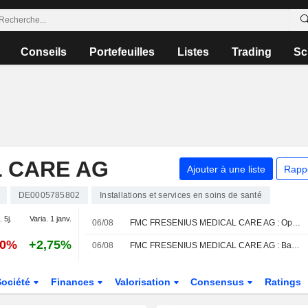
Conseils
Portefeuilles
Listes
Trading
Sc
L CARE AG
Ajouter à une liste
Rapp
DE0005785802
Installations et services en soins de santé
. 5j.
Varia. 1 janv.
06/08
FMC FRESENIUS MEDICAL CARE AG : Opinion positive de DZ Bank
90%
+2,75%
06/08
FMC FRESENIUS MEDICAL CARE AG : Barclays conserve son opinion neutre
Société
Finances
Valorisation
Consensus
Ratings