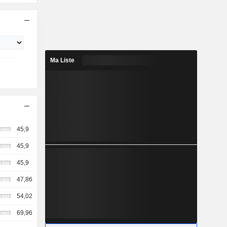
Ma Liste
45,9
45,9
45,9
47,86
54,02
69,96