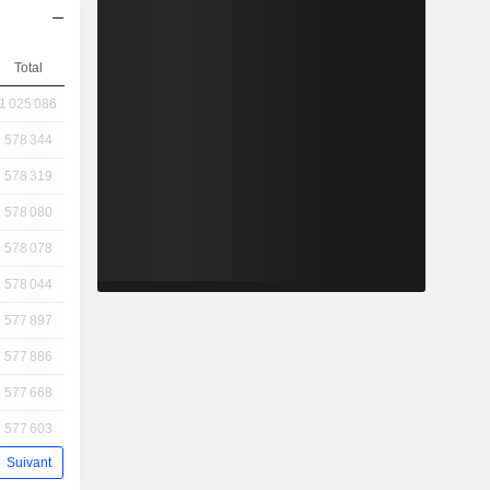
Total
1 025 086
578 344
578 319
578 080
578 078
578 044
577 897
577 886
577 668
577 603
Suivant