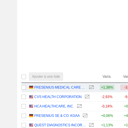
Ajouter à une liste
Varia.
Var
FRESENIUS MEDICAL CARE AG
+1,38%
-3
CVS HEALTH CORPORATION
-2,93%
-9
HCA HEALTHCARE, INC.
-0,18%
+0
FRESENIUS SE & CO. KGAA
+0,06%
+4
QUEST DIAGNOSTICS INCORPORATED
+1,13%
+1