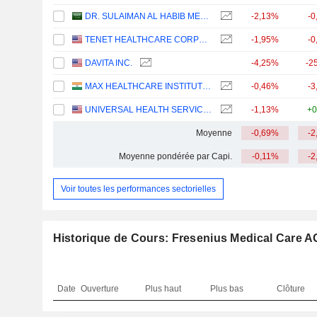
DR. SULAIMAN AL HABIB MEDICAL SERVICES GROUP COMPANY
-2,13%
-0
TENET HEALTHCARE CORPORATION
-1,95%
-0
DAVITA INC.
-4,25%
-2
MAX HEALTHCARE INSTITUTE LIMITED
-0,46%
-3
UNIVERSAL HEALTH SERVICES, INC.
-1,13%
+0
Moyenne
-0,69%
-2
Moyenne pondérée par Capi.
-0,11%
-2
Voir toutes les performances sectorielles
Historique de Cours: Fresenius Medical Care A
Date
Ouverture
Plus haut
Plus bas
Clôture