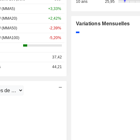
10 ans
25,95
 / (MMA5)
+3,33%
 / (MMA20)
+2,42%
Variations Mensuelles
 / (MMA50)
-2,39%
 / (MMA100)
-5,20%
37,42
s
44,21