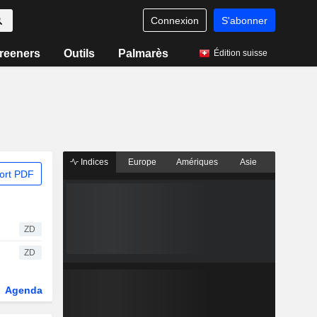
Connexion
S'abonner
reeners
Outils
Palmarès
Édition suisse
Indices
Europe
Amériques
Asie
ort PDF
ZD
ZD
Agenda
Secteur
Dérivés
Fonds et ETFs