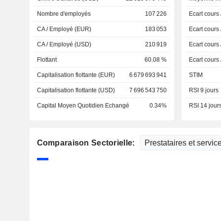
Nombre d'employés
107 226
Ecart cours
CA / Employé (EUR)
183 053
Ecart cours
CA / Employé (USD)
210 919
Ecart cours
Flottant
60.08 %
Ecart cours
Capitalisation flottante (EUR)
6 679 693 941
STIM
Capitalisation flottante (USD)
7 696 543 750
RSI 9 jours
Capital Moyen Quotidien Echangé
0.34%
RSI 14 jour
Comparaison Sectorielle: