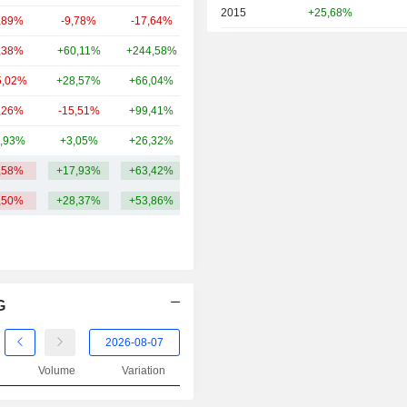
2015
+25,68%
,89%
-9,78%
-17,64%
22,32 Md
2014
+19,56%
,38%
+60,11%
+244,58%
21,08 Md
2013
-1,11%
5,02%
+28,57%
+66,04%
12,03 Md
2012
-0,36%
,26%
-15,51%
+99,41%
11,05 Md
2011
+21,44%
,93%
+3,05%
+26,32%
10,39 Md
2010
+17,03%
,58%
+17,93%
+63,42%
36,13 Md
2009
+10,90%
,50%
+28,37%
+53,86%
2008
-9,21%
2007
+9,01%
2006
+13,45%
G
2005
+50,31%
2004
+4,98%
Volume
Variation
2003
+42,93%
2002
-43,22%