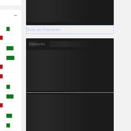
Suite du Palmarès
Palmarès