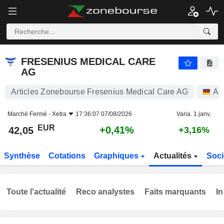
FRESENIUS MEDICAL CARE AG
42,05
€
+0,41%
FRESENIUS MEDICAL CARE
AG
Articles Zonebourse Fresenius Medical Care AG
Ac
Marché Fermé -
Xetra
17:36:07 07/08/2026
Varia. 1 janv.
EUR
+0,41%
42,05
+3,16%
Synthèse
Cotations
Graphiques
Actualités
Soci
Toute l'actualité
Reco analystes
Faits marquants
In