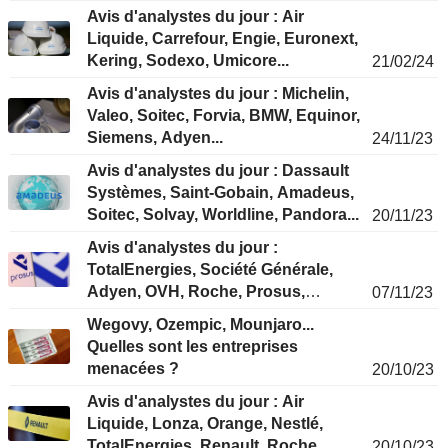
Avis d'analystes du jour : Air
Liquide, Carrefour, Engie, Euronext,
Kering, Sodexo, Umicore...
21/02/24
Avis d'analystes du jour : Michelin,
Valeo, Soitec, Forvia, BMW, Equinor,
Siemens, Adyen...
24/11/23
Avis d'analystes du jour : Dassault
Systèmes, Saint-Gobain, Amadeus,
Soitec, Solvay, Worldline, Pandora...
20/11/23
Avis d'analystes du jour :
TotalEnergies, Société Générale,
Adyen, OVH, Roche, Prosus,
07/11/23
Technip Energies...
Wegovy, Ozempic, Mounjaro...
Quelles sont les entreprises
menacées ?
20/10/23
Avis d'analystes du jour : Air
Liquide, Lonza, Orange, Nestlé,
TotalEnergies, Renault, Roche...
20/10/23