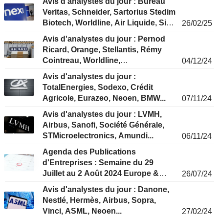
Avis d'analystes du jour : Bureau
Veritas, Schneider, Sartorius Stedim
Biotech, Worldline, Air Liquide, Sika,
26/02/25
Nexi…
Avis d'analystes du jour : Pernod
Ricard, Orange, Stellantis, Rémy
Cointreau, Worldline,
04/12/24
STMicroelectronics, Alstom...
Avis d'analystes du jour :
TotalEnergies, Sodexo, Crédit
Agricole, Eurazeo, Neoen, BMW...
07/11/24
Avis d'analystes du jour : LVMH,
Airbus, Sanofi, Société Générale,
STMicroelectronics, Amundi...
06/11/24
Agenda des Publications
d'Entreprises : Semaine du 29
Juillet au 2 Août 2024 Europe &
26/07/24
USA
Avis d'analystes du jour : Danone,
Nestlé, Hermès, Airbus, Sopra,
Vinci, ASML, Neoen...
27/02/24