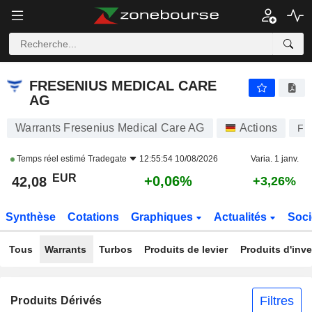
FRESENIUS MEDICAL CARE AG
42,08
€
+0,06%
FRESENIUS MEDICAL CARE
AG
Warrants Fresenius Medical Care AG
Actions
FM
Temps réel estimé
Tradegate
12:55:54 10/08/2026
Varia. 1 janv.
EUR
+0,06%
42,08
+3,26%
Synthèse
Cotations
Graphiques
Actualités
Soci
Tous
Warrants
Turbos
Produits de levier
Produits d'inv
Filtres
Produits Dérivés