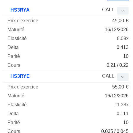
Prix
CALL
HS3RYA
d'exercice
Maturité
Elasticité
Delta
45,00
€
Mnemo
Type
Parité
16/12/2026
8.09x
0.413
10
0.21 / 0.22
CALL
HS3RYE
55,00
€
16/12/2026
11.38x
0.111
10
0.035 / 0.045